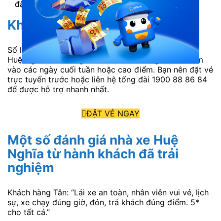
đặt trước đó.
Khuyết điểm
Số lượng khách đi An Giang từ Sài Gòn của nhà xe
Huệ Nghĩa khá đông. Nên nhà xe thường hết vé sớm
vào các ngày cuối tuần hoặc cao điểm. Bạn nên đặt vé
trực tuyến trước hoặc liên hệ tổng đài 1900 88 86 84
để được hỗ trợ nhanh nhất.
ĐẶT VÉ NGAY
Một số đánh giá nhà xe Huệ
Nghĩa từ hành khách đã trải
nghiệm
Khách hàng Tân: “Lái xe an toàn, nhân viên vui vẻ, lịch
sự, xe chạy đúng giờ, đón, trả khách đúng điểm. 5*
cho tất cả.”