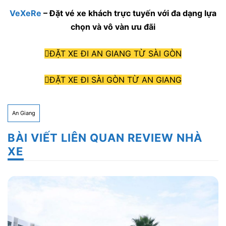
VeXeRe
– Đặt vé xe khách trực tuyến với đa dạng lựa
chọn và vô vàn ưu đãi
ĐẶT XE ĐI AN GIANG TỪ SÀI GÒN
ĐẶT XE ĐI SÀI GÒN TỪ AN GIANG
An Giang
BÀI VIẾT LIÊN QUAN REVIEW NHÀ
XE