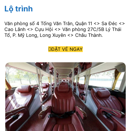
Lộ trình
Văn phòng số 4 Tống Văn Trân, Quận 11 <> Sa Đéc <>
Cao Lãnh <> Cựu Hội <> Văn phòng 27C/5B Lý Thái
Tổ, P. Mỹ Long, Long Xuyên <> Châu Thành.
ĐẶT VÉ NGAY