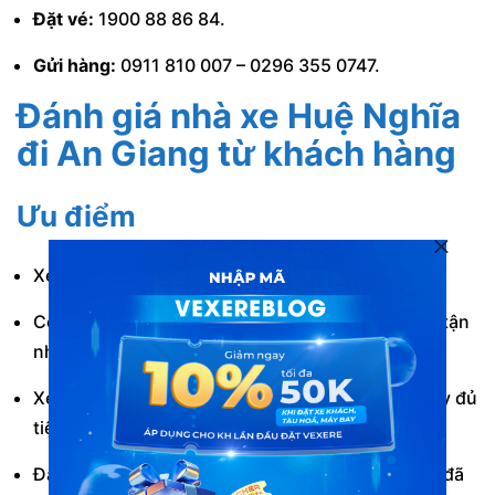
Đặt vé:
1900 88 86 84.
Gửi hàng:
0911 810 007 – 0296 355 0747.
Đánh giá nhà xe Huệ Nghĩa
đi An Giang từ khách hàng
Ưu điểm
Xe xuất bến đúng giờ theo lịch trình mỗi ngày.
Có hỗ trợ dịch vụ trung chuyển hành khách đến tận
nhà.
Xe giường nằm chất lượng cao. Được trang bị đầy đủ
tiện nghi hiện đại.
Đảm bảo hành khách được nằm đúng số giường đã