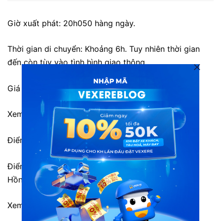
Giờ xuất phát: 20h050 hàng ngày.
Thời gian di chuyển: Khoảng 6h. Tuy nhiên thời gian
đến còn tùy vào tình hình giao thông.
Giá vé: 150.000 VNĐ/ 1 vé
Xem
số điện thoại đặt vé xe Tư Tiến
Điểm đi: Cầu vượt ngã tư An Sương,
Hồ Chí Minh.
Điểm đến:
Bến xe Rạch Sỏi, số 168, Đường Mai Thị
Hồng Hạnh Phường Rạch Sỏi
Xem
đánh giá xe Tư Tiến
từ khách hàng.