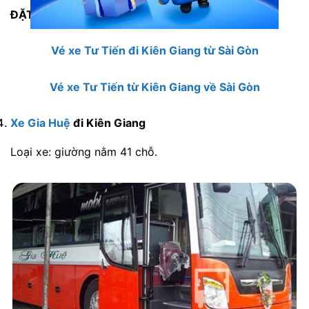
ĐẶT NGAY:
Vé xe Tư Tiến đi Kiên Giang từ Sài Gòn
Vé xe Tư Tiến từ Kiên Giang về Sài Gòn
Xe Gia Huệ
đi Kiên Giang
Loại xe: giường nằm 41 chỗ.