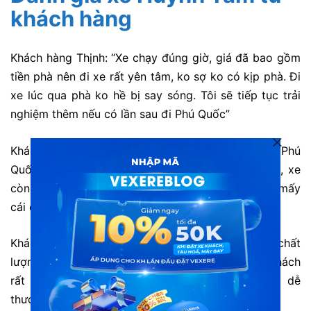
khách hàng
Khách hàng Thịnh: “Xe chạy đúng giờ, giá đã bao gồm
tiền phà nên đi xe rất yên tâm, ko sợ ko có kịp phà. Đi
xe lúc qua phà ko hề bị say sóng. Tôi sẽ tiếp tục trải
nghiệm thêm nếu có lần sau đi Phú Quốc”
Khách hàng An: “Là xe mình thích đi nhất khi ra Phú
Quốc chơi, tại xe này rất sạch sẽ và phục vụ tốt, xe
còn mới và hay tu sửa. Có lần thấy tấm màn bị hư mấy
cái chấu đẩy bữa sau về lại là thấy thay rồi.”
Khách hàng Phúc: “Đặt trên VeXeRe rất nhanh. Xe chất
lượng khá tốt, chạy êm. Tài xế nói chuyện với khách
rất lịch sự. Nhân viên tổng đài nói chuyện cũng dễ
thương nữa. Lần sau nhất định ủng hộ Huỳnh Tâm.”