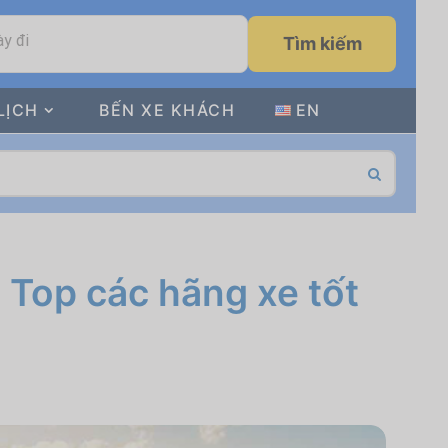
y đi
Tìm kiếm
LỊCH
BẾN XE KHÁCH
EN
 Top các hãng xe tốt