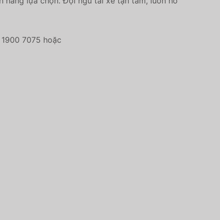
hàng lựa chọn. Đội ngũ tài xế tận tâm, luôn hỗ
i 1900 7075 hoặc