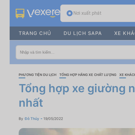
Nơi xuất phát
TRANG CHỦ
DU LỊCH SAPA
XE KH
PHƯƠNG TIỆN DU LỊCH
TỔNG HỢP HÃNG XE CHẤT LƯỢNG
XE KHÁC
Tổng hợp xe giường nằ
nhất
By
Đỗ Thủy
19/05/2022