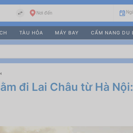
Ngà
Nơi đến
ÁCH
TÀU HỎA
MÁY BAY
CẨM NANG DU 
H
m đi Lai Châu từ Hà Nội: