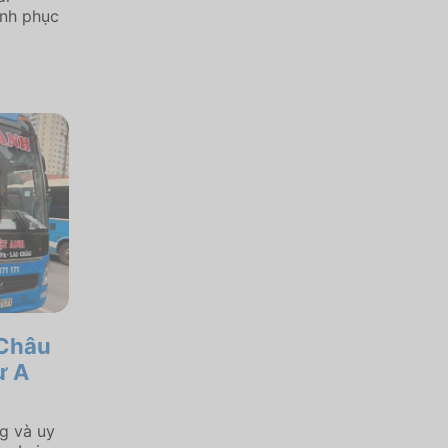
ình phục
 Châu
ừ A
ng và uy