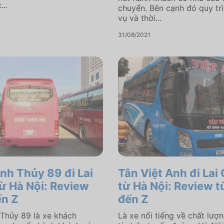
..
chuyển. Bên cạnh đó quy tr
vụ và thời...
31/08/2021
nh Thủy 89 đi Lai
Tân Việt Anh đi Lai
ừ Hà Nội: Review
từ Hà Nội: Review t
ến Z
đến Z
Thủy 89 là xe khách
Là xe nổi tiếng về chất lượ