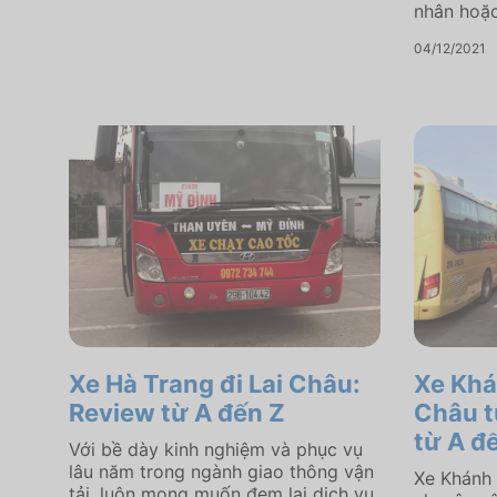
nhân hoặc.
04/12/2021
Xe Hà Trang đi Lai Châu:
Xe Khá
Review từ A đến Z
Châu t
từ A đ
Với bề dày kinh nghiệm và phục vụ
lâu năm trong ngành giao thông vận
Xe Khánh 
tải, luôn mong muốn đem lại dịch vụ