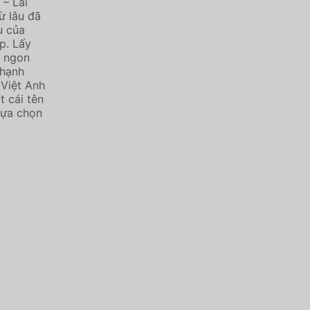
 – Lai
ừ lâu đã
u của
p. Lấy
& ngon
 hạnh
 Việt Anh
t cái tên
lựa chọn