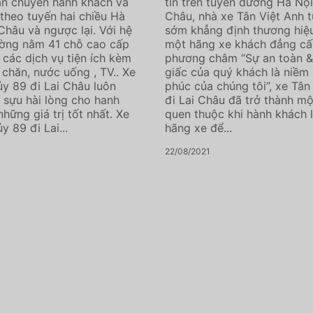
ận chuyển hành khách và
tín trên tuyến đường Hà Nội
theo tuyến hai chiều Hà
Châu, nhà xe Tân Việt Anh t
 Châu và ngược lại. Với hệ
sớm khẳng định thương hiệ
ường nằm 41 chỗ cao cấp
một hãng xe khách đẳng cấ
 các dịch vụ tiện ích kèm
phương châm “Sự an toàn 
chăn, nước uống , TV.. Xe
giấc của quý khách là niềm
y 89 đi Lai Châu luôn
phúc của chúng tôi”, xe Tân
sựu hài lòng cho hanh
đi Lai Châu đã trở thành mộ
hững giá trị tốt nhất. Xe
quen thuộc khi hành khách 
 89 đi Lai...
hãng xe để...
22/08/2021