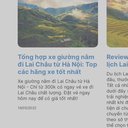
Tổng hợp xe giường nằm
Review 
đi Lai Châu từ Hà Nội: Top
lịch La
các hãng xe tốt nhất
Du lịch L
đâu, thưở
Xe giường nằm đi Lai Châu từ Hà
Tất cả nh
Nội - Chỉ từ 300k có ngay vé xe đi
dưới đây 
Lai Châu chất lượng. Đặt vé ngay
trải nghi
hôm nay để có giá tốt nhất!
nhất khi 
tiện di ch
19/05/2022
chuyển từ
theo sở t
thể chọn 