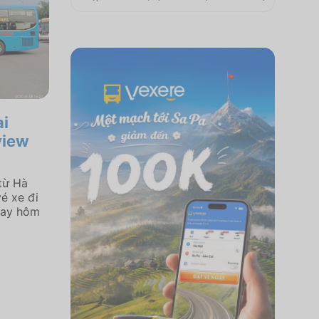
ai
view
từ Hà
é xe đi
gay hôm