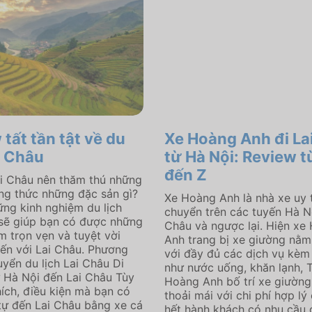
tất tần tật về du
Xe Hoàng Anh đi La
i Châu
từ Hà Nội: Review t
đến Z
ai Châu nên thăm thú những
ng thức những đặc sản gì?
Xe Hoàng Anh là nhà xe uy t
ững kinh nghiệm du lịch
chuyển trên các tuyến Hà Nộ
sẽ giúp bạn có được những
Châu và ngược lại. Hiện xe 
ệm trọn vẹn và tuyệt vời
Anh trang bị xe giường nằm
đến với Lai Châu. Phương
với đầy đủ các dịch vụ kèm
uyển du lịch Lai Châu Di
như nước uống, khăn lạnh, T
 Hà Nội đến Lai Châu Tùy
Hoàng Anh bố trí xe giườn
hích, điều kiện mà bạn có
thoải mái với chi phí hợp lý
tự đến Lai Châu bằng xe cá
hết hành khách có nhu cầu 