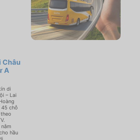
i Châu
ừ A
ín di
i – Lai
​Hoàng
 45 chỗ
 theo
V.
g nằm
 cho hầu
di