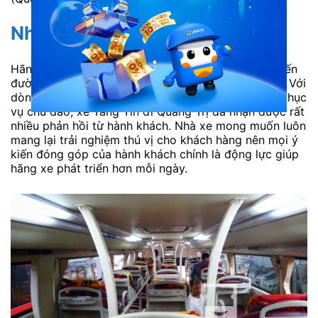
Nhà xe Tăng Tín đi Quảng Trị
Hãng xe Tăng Tín đã hoạt động nhiều năm trên tuyến
đường Đồng Nai – Sài Gòn – Nghệ An và ngược lại. Với
dòng xe giường nằm 44 chỗ tiện nghi, chất lượng phục
vụ chu đáo, xe Tăng Tín đi Quảng Trị đã nhận được rất
nhiều phản hồi từ hành khách. Nhà xe mong muốn luôn
mang lại trải nghiệm thú vị cho khách hàng nên mọi ý
kiến đóng góp của hành khách chính là động lực giúp
hãng xe phát triển hơn mỗi ngày.