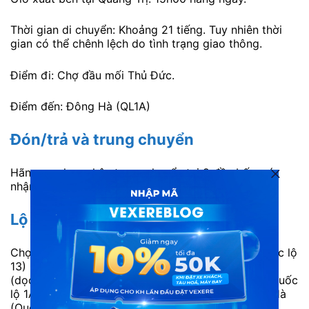
Thời gian di chuyển: Khoảng 21 tiếng. Tuy nhiên thời
gian có thể chênh lệch do tình trạng giao thông.
Điểm đi: Chợ đầu mối Thủ Đức.
Điểm đến: Đông Hà (QL1A)
Đón/trả và trung chuyển
Hãng xe chưa nhận trung chuyển tại 2 đầu bến, có
nhận đón dọc đường xe chạy.
Lộ trình
Chợ đầu mối Thủ Đức Cầu Ông Bố Đồng Xoài (Quốc lộ
13) Gia Nghĩa (Dọc Quốc lộ 14) TP Buôn Ma Thuột
(dọc quốc lộ 14) Bến xe Đức Long Kon Tum (Dọc Quốc
lộ 1A) Ngã 3 Túy Loan Đường tránh TP Huế Đông Hà
(Quốc lộ 1A).