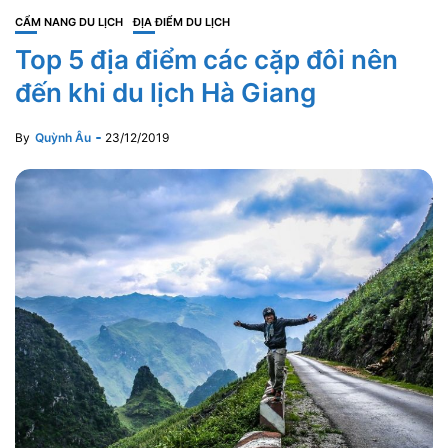
CẨM NANG DU LỊCH
ĐỊA ĐIỂM DU LỊCH
Top 5 địa điểm các cặp đôi nên
đến khi du lịch Hà Giang
By
Quỳnh Âu
23/12/2019