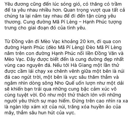
Yêu đương cũng đến lúc sóng gió, có thăng có trầm
để ta yêu nhau nhiều hơn. Quan trọng vượt qua tất cả
chúng ta lại nắm tay nhau để đi đến tận cùng yêu
thương. Cung đường Mã Pí Lèng – Hạnh Phúc tượng
trưng cho giai đoạn đó của tình yêu.
Từ Đồng văn đi Mèo Vạc khoảng 20 km, đi qua con
đường Hạnh Phúc (đèo Mã Pí Lèng) Đèo Mã Pí Lèng
nằm trên con đường Hạnh Phúc nối liền Đồng Văn và
Mèo Vạc. Đây được biết đến là cung đường đẹp nhất
vùng cao nguyên đá. Nếu tới Hà Giang một lần thử
được cầm lái chạy xe chênh vênh giữa một bên là núi
đá cao ngút trời, một bên là vực sâu thăm thẳm và
ngắm nhìn dòng sông Nho Quế uốn lượn như một dải
sẽ khiến bạn trải qua những cung bậc cảm xúc vô
cùng tuyệt vời. Đó như một thử thách lớn với những
người yêu thích sự mạo hiểm. Đứng trên cao nhìn ra xa
là ngàn lớp xám xịt của núi, trắng xóa huyền ảo của
mây, thẳm sâu hun hút của vực.