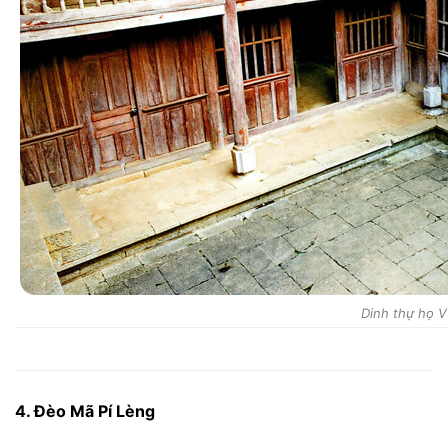
Dinh thự họ 
4. Đèo Mã Pí Lèng