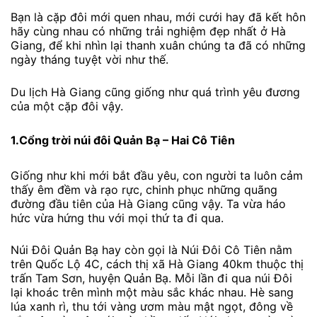
Bạn là cặp đôi mới quen nhau, mới cưới hay đã kết hôn
hãy cùng nhau có những trải nghiệm đẹp nhất ở Hà
Giang, để khi nhìn lại thanh xuân chúng ta đã có những
ngày tháng tuyệt vời như thế.
Du lịch Hà Giang cũng giống như quá trình yêu đương
của một cặp đôi vậy.
1.Cổng trời núi đôi Quản Bạ – Hai Cô Tiên
Giống như khi mới bắt đầu yêu, con người ta luôn cảm
thấy êm đềm và rạo rực, chinh phục những quãng
đường đầu tiên của Hà Giang cũng vậy. Ta vừa háo
hức vừa hứng thu với mọi thứ ta đi qua.
Núi Đôi Quản Bạ hay còn gọi là Núi Đôi Cô Tiên nằm
trên Quốc Lộ 4C, cách thị xã Hà Giang 40km thuộc thị
trấn Tam Sơn, huyện Quản Bạ. Mỗi lần đi qua núi Đôi
lại khoác trên mình một màu sắc khác nhau. Hè sang
lúa xanh rì, thu tới vàng ươm màu mật ngọt, đông về