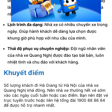
động từ 250.000 – 350.000 đồng/người/chiều. Đây
là mức giá khá hợp lý so với chất lượng dịch vụ mà
nhà xe cung cấp.
Lịch trình đa dạng:
Nhà xe có nhiều chuyến xe trong
ngày. Giúp hành khách dễ dàng lựa chọn được
khung giờ phù hợp với nhu cầu của mình.
Thái độ phục vụ chuyên nghiệp:
Đội ngũ nhân viên
của nhà xe Quang Nghị được đào tạo bài bản, luôn
nhiệt tình và chu đáo với khách hàng.
Khuyết điểm
Số lượng khách đi Hà Giang từ Hà Nội của nhà xe
Quang Nghị khá đông. Nên nhà xe thường hết vé sớm
vào các ngày cuối tuần hoặc cao điểm. Bạn nên đặt vé
trực tuyến trước hoặc liên hệ tổng đài 1900 88 86 84
để được hỗ trợ nhanh nhất.