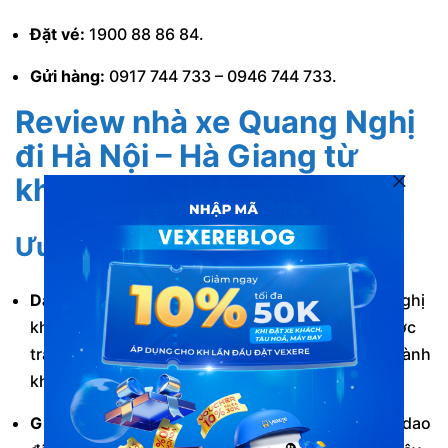
Đặt vé:
1900 88 86 84.
Gửi hàng:
0917 744 733 – 0946 744 733.
Review nhà xe Quang Nghị
đi Hà Nội – Hà Giang
từ
khách hàng
Ưu điểm
Dàn xe đời mới, chất lượng cao:
Nhà xe Quang Nghị
khai thác đa dạng dòng xe. Tất cả các xe đều được
trang bị đầy đủ tiện nghi hiện đại, đảm bảo cho hành
khách có một chuyến đi thoải mái và an toàn.
Giá vé hợp lý:
Giá vé xe Quang Nghị đi Hà Giang dao