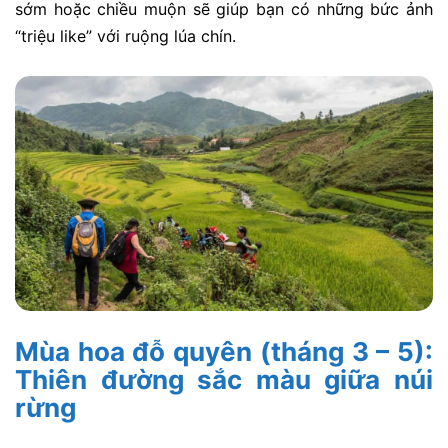
sớm hoặc chiều muộn sẽ giúp bạn có những bức ảnh
“triệu like” với ruộng lúa chín.
Mùa hoa đỗ quyên (tháng 3 – 5):
Thiên đường sắc màu giữa núi
rừng