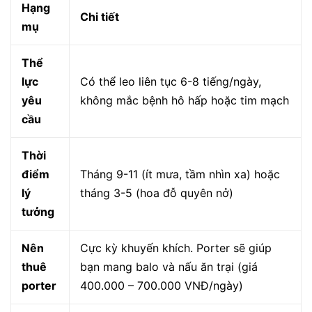
Hạng
Chi tiết
mụ
Thể
lực
Có thể leo liên tục 6-8 tiếng/ngày,
yêu
không mắc bệnh hô hấp hoặc tim mạch
cầu
Thời
điểm
Tháng 9-11 (ít mưa, tầm nhìn xa) hoặc
lý
tháng 3-5 (hoa đỗ quyên nở)
tưởng
Nên
Cực kỳ khuyến khích. Porter sẽ giúp
thuê
bạn mang balo và nấu ăn trại (giá
porter
400.000 – 700.000 VNĐ/ngày)