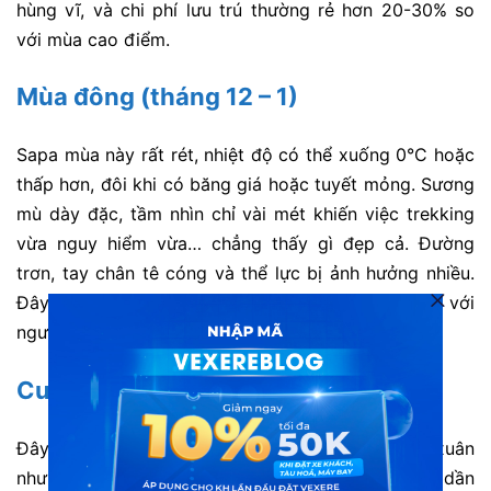
hùng vĩ, và chi phí lưu trú thường rẻ hơn 20-30% so
với mùa cao điểm.
Mùa đông (tháng 12 – 1)
Sapa mùa này rất rét, nhiệt độ có thể xuống 0°C hoặc
thấp hơn, đôi khi có băng giá hoặc tuyết mỏng. Sương
mù dày đặc, tầm nhìn chỉ vài mét khiến việc trekking
vừa nguy hiểm vừa… chẳng thấy gì đẹp cả. Đường
trơn, tay chân tê cóng và thể lực bị ảnh hưởng nhiều.
Đây là thời điểm tệ nhất cho trekking, nhất là với
người mới.
Cuối xuân – đầu hè (tháng 4 – 5)
Đây là khoảng thời gian khá êm đềm, hết mưa xuân
nhưng chưa bước vào mùa mưa chính. Trời ấm dần