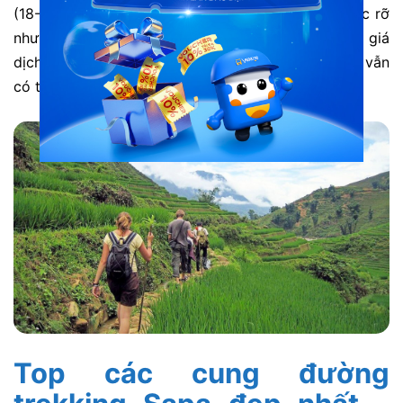
(18-22°C), hoa đỗ quyên vẫn còn nhưng không rực rỡ
như tháng 3. Điểm cộng lớn nhất là vắng khách, giá
dịch vụ rẻ hơn 15-25% so với mùa lúa chín, và bạn vẫn
có trải nghiệm trekking trọn vẹn.
Top các cung đường