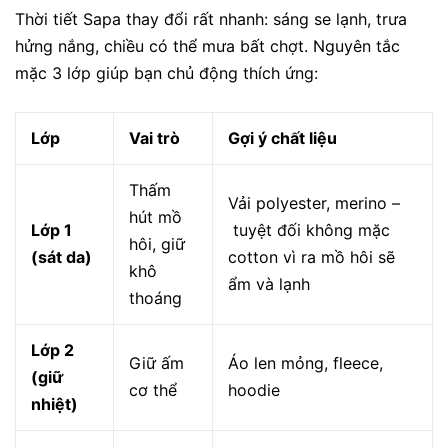
Thời tiết Sapa thay đổi rất nhanh: sáng se lạnh, trưa
hửng nắng, chiều có thể mưa bất chợt. Nguyên tắc
mặc
3 lớp
giúp bạn chủ động thích ứng:
Lớp
Vai trò
Gợi ý chất liệu
Thấm
Vải polyester, merino –
hút mồ
Lớp 1
tuyệt đối không mặc
hôi, giữ
(sát da)
cotton
vì ra mồ hôi sẽ
khô
ẩm và lạnh
thoáng
Lớp 2
Giữ ấm
Áo len mỏng, fleece,
(giữ
cơ thể
hoodie
nhiệt)