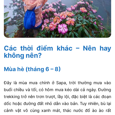
Các thời điểm khác – Nên hay
không nên?
Mùa hè (tháng 6 – 8)
Đây là mùa mưa chính ở Sapa, trời thường mưa vào
buổi chiều và tối, có hôm mưa kéo dài cả ngày. Đường
trekking trở nên trơn trượt, lầy lội, đặc biệt là các đoạn
dốc hoặc đường đất nhỏ dẫn vào bản. Tuy nhiên, bù lại
cảnh vật vô cùng xanh mát, thác nước đổ ào ào rất