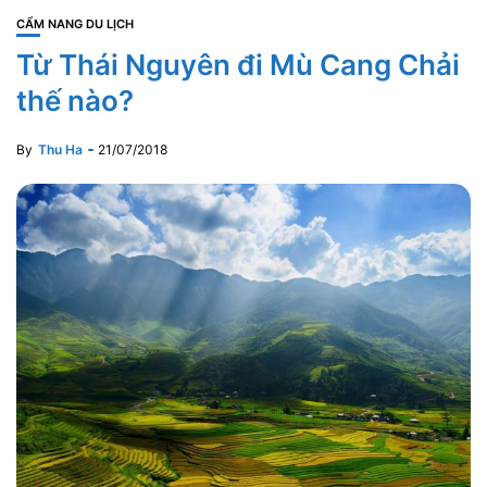
CẨM NANG DU LỊCH
Từ Thái Nguyên đi Mù Cang Chải
thế nào?
By
Thu Ha
21/07/2018