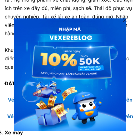
ích trên xe đầy đủ, miễn phí, sạch sẽ. Thái độ phục vụ
chuyên nghiệp. Tài xế lái xe an toàn, đúng giờ. Nhân
viên tận tình, sẵn sàng giải đáp thắc mắc của khách
hàng.
Khuyết điểm: Thường hết vé sớm vào các dịp cao
điểm hoặc cuối tuần. Bạn có thể liên hệ đặt vé trước
qua tổng đài 1900888684
ĐẶT NGAY:
Vé xe Sơn Phương đi Mù Cang Chải từ Thái Nguyên
Vé xe Sơn Phương từ Mù Cang Chải về Thái Nguyên
Xe máy