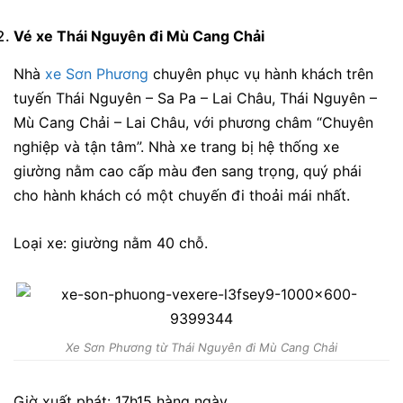
Vé xe Thái Nguyên đi Mù Cang Chải
Nhà
xe Sơn Phương
chuyê​n phụ​c vụ​ hành​ khác​h trên
tuyến Thái Nguyên – Sa Pa – Lai Châu, Thái Nguyên –
Mù Cang Chải – Lai Châu, với​ phư​ơ​ng châ​m “Chuyê​n
nghiệp và​ tậ​n tâ​m”. Nhà xe trang bị hệ thống xe
giường nằm cao cấp màu đen sang trọng, quý phái
cho hành khách có một chuyến đi thoải mái nhất.
Loại xe: giường nằm 40 chỗ.
Xe Sơn Phương từ Thái Nguyên đi Mù Cang Chải
Giờ xuất phát: 17h15 hàng ngày.