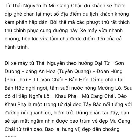
Từ Thái Nguyên đi Mù Cang Chải, du khách sẽ được
dịp ghé chân lại một số địa điểm du lịch khách không
kém phần hấp dẫn. Bởi thế mà các phượt thủ rất thích
thú chinh phục cung đường này. Xe máy vừa nhanh
chóng, tiện lợi, vừa làm chủ được điểm đến của cả
hành trình.
Đi xe máy từ Thái Nguyên theo
hướng Đại Từ – Sơn
Dương – cảng An Hòa (Tuyên Quang) – Đoan Hùng
(Phú Thọ) – TT. Văn Chấn – Bản Hốc. Dừng chân tại
Bản Hốc nghỉ ngơi, tắm suối nước nóng Mường Lò. Sau
đó đi tiếp Nghĩa Lộ – Khau Phạ – Mù Cang Chải. Đèo
Khau Phạ là một trong tứ đại đèo Tây Bắc nổi tiếng với
đường núi quanh co, hiểm trở. Dừng chân tại đây, bạn
sẽ tận mắt ngắm nhìn được bao trùm vẻ đẹp Mù Cang
Chải từ trên cao. Bao la, hùng vĩ, đẹp đến choáng