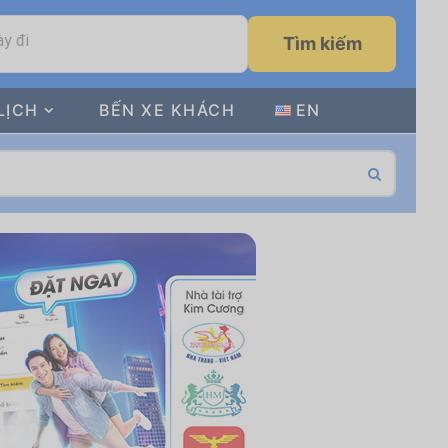
y đi
Tìm kiếm
LỊCH
BẾN XE KHÁCH
EN