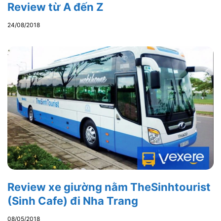
Review từ A đến Z
24/08/2018
Review xe giường nằm TheSinhtourist
(Sinh Cafe) đi Nha Trang
08/05/2018