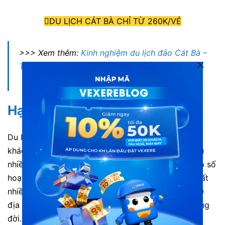
DU LỊCH CÁT BÀ CHỈ TỪ 260K/VÉ
>>> Xem thêm:
Kinh nghiệm du lịch đảo Cát Bà –
Thiên đường nghỉ dưỡng mùa hè ở miền Bắc
Hạ Long
Du lịch Hạ Long đặc biệt hấp dẫn không chỉ với du
khách Việt. Mà còn có cả du khách quốc tế. Sở hữu
nhiều di sản văn hoá thế giới, các vịnh biển cùng vô số
hoạt động du lịch phong phú. Vịnh Hạ Long được rất
nhiều tạp chí du lịch thế giới bình chọn là 1 trong 10
địa điểm tại châu Á nhất định phải đến một lần trong
đời.