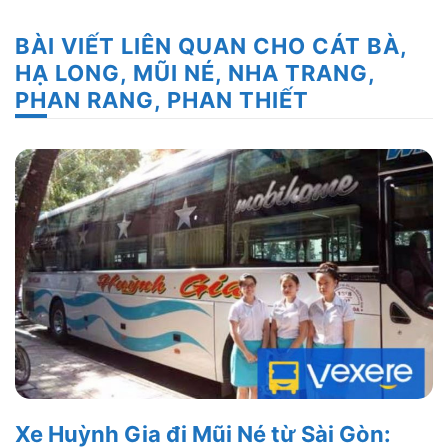
BÀI VIẾT LIÊN QUAN CHO CÁT BÀ,
HẠ LONG, MŨI NÉ, NHA TRANG,
PHAN RANG, PHAN THIẾT
Xe Huỳnh Gia đi Mũi Né từ Sài Gòn: