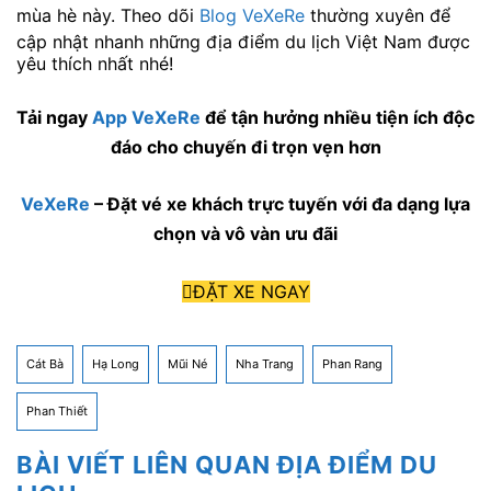
mùa hè này. Theo dõi
Blog VeXeRe
thường xuyên để
cập nhật nhanh những địa điểm du lịch Việt Nam được
yêu thích nhất nhé!
Tải ngay
App VeXeRe
để tận hưởng nhiều tiện ích độc
đáo cho chuyến đi trọn vẹn hơn
VeXeRe
– Đặt vé xe khách trực tuyến với đa dạng lựa
chọn và vô vàn ưu đãi
ĐẶT XE NGAY
Cát Bà
Hạ Long
Mũi Né
Nha Trang
Phan Rang
Phan Thiết
BÀI VIẾT LIÊN QUAN ĐỊA ĐIỂM DU