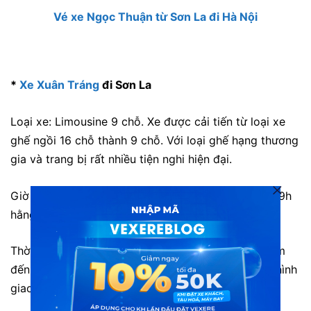
Vé xe Ngọc Thuận từ Sơn La đi Hà Nội
*
Xe Xuân Tráng
đi Sơn La
Loại xe:
Limousine 9 chỗ. Xe được cải tiến từ loại xe
ghế ngồi 16 chỗ thành 9 chỗ. Với loại ghế hạng thương
gia và trang bị rất nhiều tiện nghi hiện đại.
Giờ xuất phát: 6h30, 7h30, 9h, 12h30, 15h, 17h và 19h
hằng ngày.
Thời gian di chuyển: Khoảng 4h đến 5h tùy địa điểm
đến. Tuy nhiên thời gian có thể chênh lệch do tình hình
giao thông.