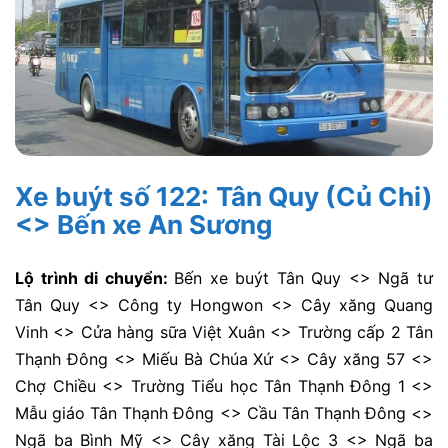
Xe buýt số 122: Tân Quy (Củ Chi)
<> Bến xe An Sương
Lộ trình di chuyển:
Bến xe buýt Tân Quy <> Ngã tư
Tân Quy <> Công ty Hongwon <> Cây xăng Quang
Vinh <> Cửa hàng sữa Việt Xuân <> Trường cấp 2 Tân
Thạnh Đông <> Miếu Bà Chúa Xứ <> Cây xăng 57 <>
Chợ Chiều <> Trường Tiểu học Tân Thạnh Đông 1 <>
Mẫu giáo Tân Thạnh Đông <> Cầu Tân Thạnh Đông <>
Ngã ba Bình Mỹ <> Cây xăng Tài Lộc 3 <> Ngã ba