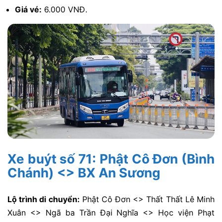
Giá vé:
6.000 VNĐ.
Xe buýt số 71: Phật Cô Đơn (Bình
Chánh) <> BX An Sương
Lộ trình di chuyển:
Phật Cô Đơn <> Thất Thất Lê Minh
Xuân <> Ngã ba Trần Đại Nghĩa <> Học viện Phạt