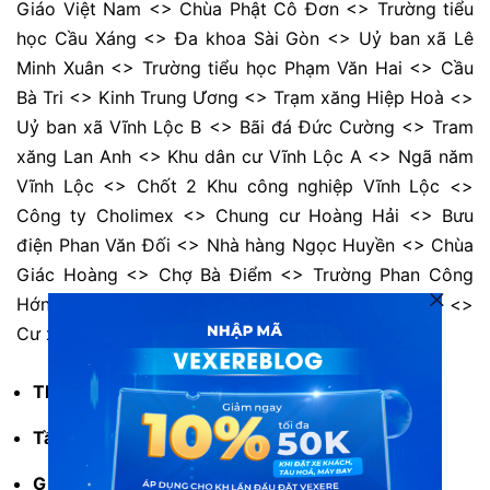
Giáo Việt Nam <> Chùa Phật Cô Đơn <> Trường tiểu
học Cầu Xáng <> Đa khoa Sài Gòn <> Uỷ ban xã Lê
Minh Xuân <> Trường tiểu học Phạm Văn Hai <> Cầu
Bà Tri <> Kinh Trung Ương <> Trạm xăng Hiệp Hoà <>
Uỷ ban xã Vĩnh Lộc B <> Bãi đá Đức Cường <> Tram
xăng Lan Anh <> Khu dân cư Vĩnh Lộc A <> Ngã năm
Vĩnh Lộc <> Chốt 2 Khu công nghiệp Vĩnh Lộc <>
Công ty Cholimex <> Chung cư Hoàng Hải <> Bưu
điện Phan Văn Đối <> Nhà hàng Ngọc Huyền <> Chùa
Giác Hoàng <> Chợ Bà Điểm <> Trường Phan Công
Hớn <> Nguyễn Thị Sóc <> Ngã tư Trung Chánh <>
Cư xá Bà Điểm <> Bến xe An Sương.
Thời gian hoạt động:
5:20 – 19:00 hàng ngày.
Tần suất:
65 phút/chuyến.
Giá vé:
7.000 VNĐ.