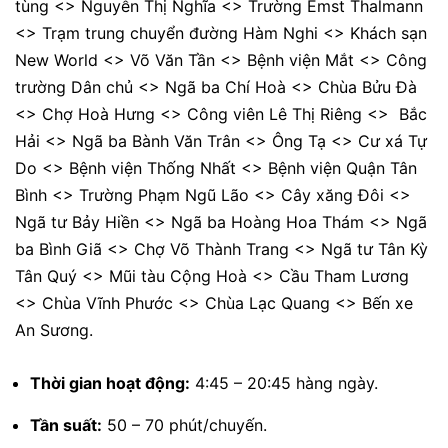
tùng <> Nguyễn Thị Nghĩa <> Trường Emst Thalmann
<> Trạm trung chuyển đường Hàm Nghi <> Khách sạn
New World <> Võ Văn Tần <> Bệnh viện Mắt <> Công
trường Dân chủ <> Ngã ba Chí Hoà <> Chùa Bửu Đà
<> Chợ Hoà Hưng <> Công viên Lê Thị Riêng <> Bắc
Hải <> Ngã ba Bành Văn Trân <> Ông Tạ <> Cư xá Tự
Do <> Bệnh viện Thống Nhất <> Bệnh viện Quận Tân
Bình <> Trường Phạm Ngũ Lão <> Cây xăng Đôi <>
Ngã tư Bảy Hiền <> Ngã ba Hoàng Hoa Thám <> Ngã
ba Bình Giã <> Chợ Võ Thành Trang <> Ngã tư Tân Kỳ
Tân Quý <> Mũi tàu Cộng Hoà <> Cầu Tham Lương
<> Chùa Vĩnh Phước <> Chùa Lạc Quang <> Bến xe
An Sương.
Thời gian hoạt động:
4:45 – 20:45 hàng ngày.
Tần suất:
50 – 70 phút/chuyến.