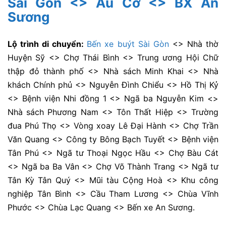
Sài Gòn <> Âu Cơ <> BX An
Sương
Lộ trình di chuyển:
Bến xe buýt Sài Gòn
<> Nhà thờ
Huyện Sỹ <> Chợ Thái Bình <> Trung ương Hội Chữ
thập đỏ thành phố <> Nhà sách Minh Khai <> Nhà
khách Chính phủ <> Nguyễn Đình Chiểu <> Hồ Thị Kỷ
<> Bệnh viện Nhi đồng 1 <> Ngã ba Nguyễn Kim <>
Nhà sách Phương Nam <> Tôn Thất Hiệp <> Trường
đua Phú Thọ <> Vòng xoay Lê Đại Hành <> Chợ Trần
Văn Quang <> Công ty Bông Bạch Tuyết <> Bệnh viện
Tân Phú <> Ngã tư Thoại Ngọc Hầu <> Chợ Bàu Cát
<> Ngã ba Ba Vân <> Chợ Võ Thành Trang <> Ngã tư
Tân Kỳ Tân Quý <> Mũi tàu Cộng Hoà <> Khu công
nghiệp Tân Bình <> Cầu Tham Lương <> Chùa Vĩnh
Phước <> Chùa Lạc Quang <> Bến xe An Sương.