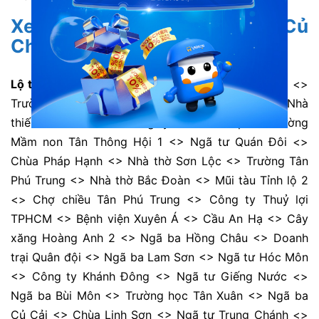
Xe buýt số 74: Bến xe Củ Chi (Củ
Chi) <> BX An Sương
Lộ trình di chuyển:
Bến xe Củ Chi <> Chợ Củ Chi <>
Trường THCS Củ Chi <> Ngã ba Việt Kiều <> Nhà
thiếu nhi Củ Chi <> Công ty Sài Gòn Cáp <> Trường
Mầm non Tân Thông Hội 1 <> Ngã tư Quán Đôi <>
Chùa Pháp Hạnh <> Nhà thờ Sơn Lộc <> Trường Tân
Phú Trung <> Nhà thờ Bắc Đoàn <> Mũi tàu Tỉnh lộ 2
<> Chợ chiều Tân Phú Trung <> Công ty Thuỷ lợi
TPHCM <> Bệnh viện Xuyên Á <> Cầu An Hạ <> Cây
xăng Hoàng Anh 2 <> Ngã ba Hồng Châu <> Doanh
trại Quân đội <> Ngã ba Lam Sơn <> Ngã tư Hóc Môn
<> Công ty Khánh Đông <> Ngã tư Giếng Nước <>
Ngã ba Bùi Môn <> Trường học Tân Xuân <> Ngã ba
Củ Cải <> Chùa Linh Sơn <> Ngã tư Trung Chánh <>