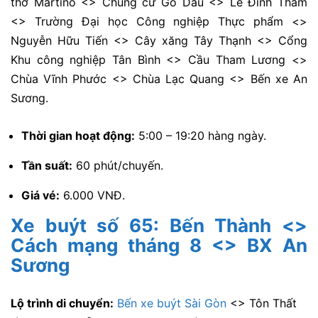
thờ Martino <> Chung cư Gò Dầu <> Lê Đình Thám
<> Trường Đại học Công nghiệp Thực phẩm <>
Nguyễn Hữu Tiến <> Cây xăng Tây Thạnh <> Cổng
Khu công nghiệp Tân Bình <> Cầu Tham Lương <>
Chùa Vĩnh Phước <> Chùa Lạc Quang <> Bến xe An
Sương.
Thời gian hoạt động:
5:00 – 19:20 hàng ngày.
Tần suất:
60 phút/chuyến.
Giá vé:
6.000 VNĐ.
Xe buýt số 65: Bến Thành <>
Cách mạng tháng 8 <> BX An
Sương
Lộ trình di chuyển:
Bến xe buýt Sài Gòn
<> Tôn Thất