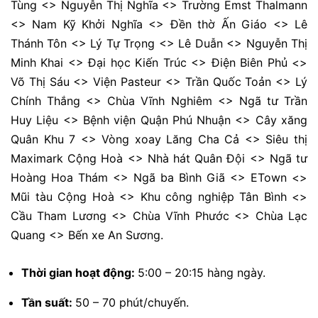
Tùng <> Nguyễn Thị Nghĩa <> Trường Emst Thalmann
<> Nam Kỹ Khởi Nghĩa <> Đền thờ Ấn Giáo <> Lê
Thánh Tôn <> Lý Tự Trọng <> Lê Duẫn <> Nguyễn Thị
Minh Khai <> Đại học Kiến Trúc <> Điện Biên Phủ <>
Võ Thị Sáu <> Viện Pasteur <> Trần Quốc Toản <> Lý
Chính Thắng <> Chùa Vĩnh Nghiêm <> Ngã tư Trần
Huy Liệu <> Bệnh viện Quận Phú Nhuận <> Cây xăng
Quân Khu 7 <> Vòng xoay Lăng Cha Cả <> Siêu thị
Maximark Cộng Hoà <> Nhà hát Quân Đội <> Ngã tư
Hoàng Hoa Thám <> Ngã ba Bình Giã <> ETown <>
Mũi tàu Cộng Hoà <> Khu công nghiệp Tân Bình <>
Cầu Tham Lương <> Chùa Vĩnh Phước <> Chùa Lạc
Quang <> Bến xe An Sương.
Thời gian hoạt động:
5:00 – 20:15 hàng ngày.
Tần suất:
50 – 70 phút/chuyến.