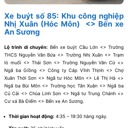
Xe buýt số 85: Khu công nghiệp
Nhị Xuân (Hóc Môn) <> Bến xe
An Sương
Lộ trình di chuyển:
Bến xe buýt Cầu Lớn <> Trường
THCS Nguyễn Văn Bứa <> Trường Nhị Xuân <> Trạm
lò muối <> Thái Sơn <> Trường Nguyễn Văn Cừ <>
Ngã ba Giồng <> Công ty Cáp Vĩnh Thịnh <> Chợ
Xuân Thới Sơn <> Ngã tư Hóc Môn <> Lê Thị Hà <>
Ngã ba Bùi Môn <> Trường học Tân Xuân <> Ngã ba
Củ Cải <> Chùa Linh Sơn <> Ngã tư Trung Chánh <>
Cư xá Bà Điểm <> Bến xe An Sương.
Thời gian hoạt động:
4:35 – 19:30 hàng ngày.