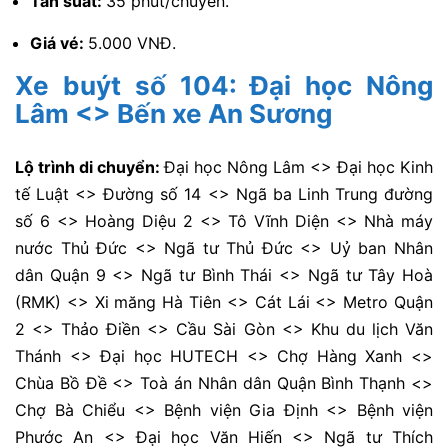
Tần suất:
35 phút/chuyến.
Giá vé:
5.000 VNĐ.
Xe buýt số 104: Đại học Nông
Lâm <> Bến xe An Sương
Lộ trình di chuyển:
Đại học Nông Lâm <> Đại học Kinh
tế Luật <> Đường số 14 <> Ngã ba Linh Trung đường
số 6 <> Hoàng Diệu 2 <> Tô Vĩnh Diện <> Nhà máy
nước Thủ Đức <> Ngã tư Thủ Đức <> Uỷ ban Nhân
dân Quận 9 <> Ngã tư Bình Thái <> Ngã tư Tây Hoà
(RMK) <> Xi măng Hà Tiên <> Cát Lái <> Metro Quận
2 <> Thảo Điền <> Cầu Sài Gòn <> Khu du lịch Văn
Thánh <> Đại học HUTECH <> Chợ Hàng Xanh <>
Chùa Bồ Đề <> Toà án Nhân dân Quận Bình Thạnh <>
Chợ Bà Chiểu <> Bệnh viện Gia Định <> Bệnh viện
Phước An <> Đại học Văn Hiến <> Ngã tư Thích