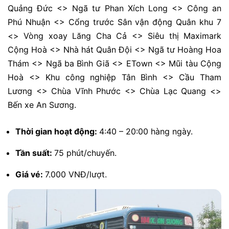
Quảng Đức <> Ngã tư Phan Xích Long <> Công an
Phú Nhuận <> Cổng trước Sân vận động Quân khu 7
<> Vòng xoay Lăng Cha Cả <> Siêu thị Maximark
Cộng Hoà <> Nhà hát Quân Đội <> Ngã tư Hoàng Hoa
Thám <> Ngã ba Bình Giã <> ETown <> Mũi tàu Cộng
Hoà <> Khu công nghiệp Tân Bình <> Cầu Tham
Lương <> Chùa Vĩnh Phước <> Chùa Lạc Quang <>
Bến xe An Sương.
Thời gian hoạt động:
4:40 – 20:00 hàng ngày.
Tần suất:
75 phút/chuyến.
Giá vé:
7.000 VNĐ/lượt.