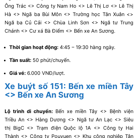
Ông Trác <> Công ty Nam Ho <> Lê Thị Lơ <> Lê Thị
Hà <> Ngã ba Bùi Môn <> Trường học Tân Xuân <>
Ngã ba Củ Cải <> Chùa Linh Sơn <> Ngã tư Trung
Chánh <> Cư xá Bà Điểm <> Bến xe An Sương.
Thời gian hoạt động:
4:45 – 19:30 hàng ngày.
Tần suất:
50 phút/chuyến.
Giá vé:
6.000 VNĐ/lượt.
Xe buýt số 151: Bến xe miền Tây
<> Bến xe An Sương
Lộ trình di chuyển:
Bến xe miền Tây <> Bệnh viện
Triều An <> Hàng Dương <> Ngã tư An Lạc <> Siêu
thị BigC <> Trạm điện Quộc lộ 1A <> Công ty Hai
Thành <> Công ty Pouyuen <> Khu công nghiệp Tân