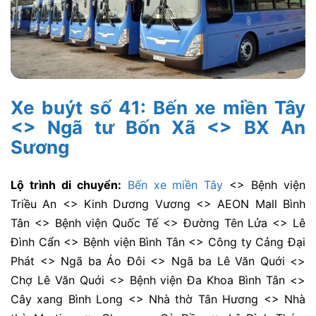
Xe buýt số 41: Bến xe miền Tây
<> Ngã tư Bốn Xã <> BX An
Sương
Lộ trình di chuyển:
Bến xe miền Tây
<> Bệnh viện
Triều An <> Kinh Dương Vương <> AEON Mall Bình
Tân <> Bệnh viện Quốc Tế <> Đường Tên Lửa <> Lê
Đình Cẩn <> Bệnh viện Bình Tân <> Công ty Cảng Đại
Phát <> Ngã ba Áo Đôi <> Ngã ba Lê Văn Quới <>
Chợ Lê Văn Quới <> Bệnh viện Đa Khoa Bình Tân <>
Cây xang Bình Long <> Nhà thờ Tân Hương <> Nhà