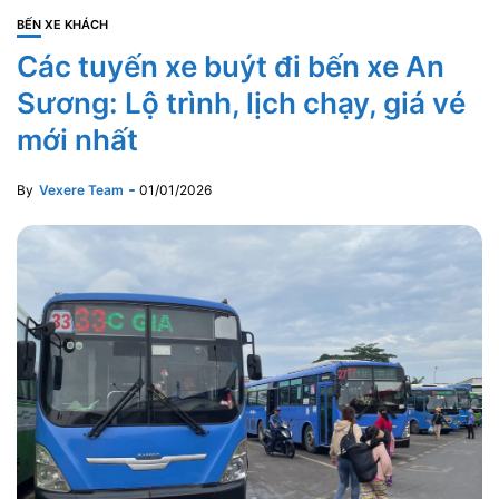
BẾN XE KHÁCH
Các tuyến xe buýt đi bến xe An
Sương: Lộ trình, lịch chạy, giá vé
mới nhất
By
Vexere Team
01/01/2026