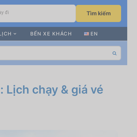
y đi
Tìm kiếm
LỊCH
BẾN XE KHÁCH
EN
 Lịch chạy & giá vé