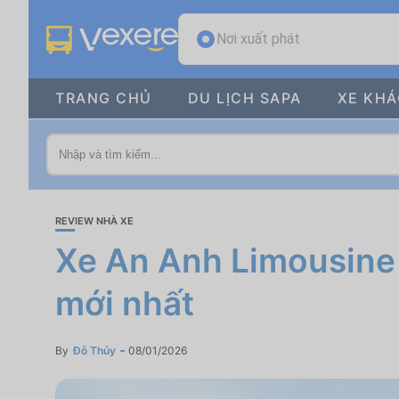
Nơi xuất phát
TRANG CHỦ
DU LỊCH SAPA
XE KH
REVIEW NHÀ XE
Xe An Anh Limousine đ
mới nhất
By
Đỗ Thủy
08/01/2026