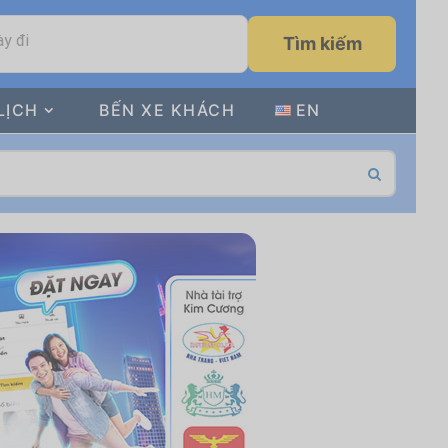
y đi
Tìm kiếm
LỊCH
BẾN XE KHÁCH
EN