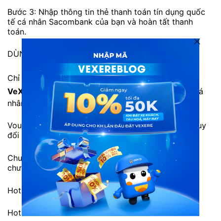
Bước 3: Nhập thông tin thẻ thanh toán tín dụng quốc
tế cá nhân Sacombank của bạn và hoàn tất thanh
toán.
DÙNG ƯU ĐÃI NGAY
Chỉ áp dụng cho khách hàng
đặt vé tại ứng dụng
VeXeRe
và thanh toán bằng thẻ tín dụng quốc tế cá
nhân Sacombank.
Voucher không được hoàn lại và không có giá trị quy
đổi thành tiền mặt.
Chương trình ưu đãi có thể áp dụng đồng thời với
chương trình khuyến mãi khác của VeXeRe.
Hotline Sacombank: 1900 55 55 88.
Hotline VeXeRe: 1900 88 86 84.