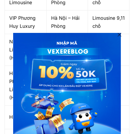
Limousine
Phòng
chỗ
VIP Phương
Hà Nội – Hải
Limousine 9,11
Huy Luxury
Phòng
chỗ
Nguyễn Gia
Hà Nội – Hải
Limousine
Limousine
Phòng
11,19 chỗ
(Hải Phòng)
Hoàng
Phương
Hà Nội – Hải
Limousine
Limousine
Phòng
9,12,27 chỗ
(Hải Phòng)
Hà Nội – Hải
Limousine 11
Hải Âu
Phòng
chỗ