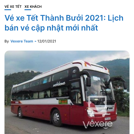
VÉ XE TẾT
XE KHÁCH
Vé xe Tết Thành Bưởi 2021: Lịch
bán vé cập nhật mới nhất
By
Vexere Team
12/01/2021