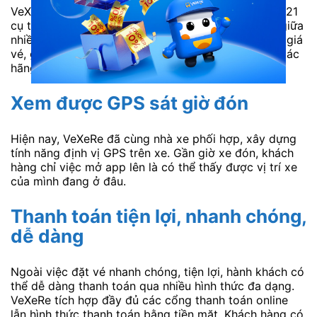
VeXeRe cung cấp thông tin về lịch bán vé xe tết 2021
cụ thể chính xác nhất. Giá vé rõ ràng, tương quan giữa
nhiều hãng xe. Khách hàng có thể dễ dàng so sánh giá
vé, giờ đi, nơi trung chuyển, sơ đồ ghế trống giữa các
hãng xe trước khi quyết định lựa chọn.
Xem được GPS sát giờ đón
Hiện nay, VeXeRe đã cùng nhà xe phối hợp, xây dựng
tính năng định vị GPS trên xe. Gần giờ xe đón, khách
hàng chỉ việc mở app lên là có thể thấy được vị trí xe
của mình đang ở đâu.
Thanh toán tiện lợi, nhanh chóng,
dễ dàng
Ngoài việc đặt vé nhanh chóng, tiện lợi, hành khách có
thể dễ dàng thanh toán qua nhiều hình thức đa dạng.
VeXeRe tích hợp đầy đủ các cổng thanh toán online
lẫn hình thức thanh toán bằng tiền mặt. Khách hàng có