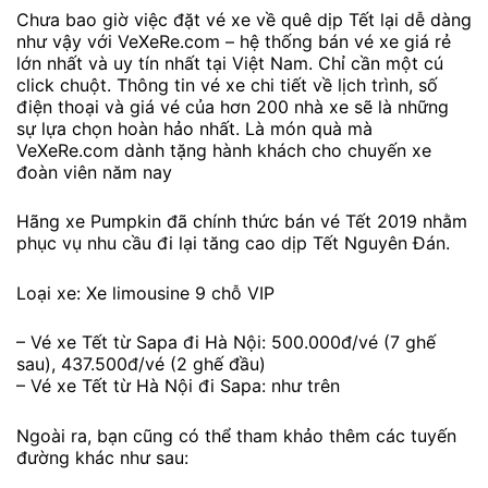
Chưa bao giờ việc đặt vé xe về quê dịp Tết lại dễ dàng
như vậy với VeXeRe.com – hệ thống bán vé xe giá rẻ
lớn nhất và uy tín nhất tại Việt Nam. Chỉ cần một cú
click chuột. Thông tin vé xe chi tiết về lịch trình, số
điện thoại và giá vé của hơn 200 nhà xe sẽ là những
sự lựa chọn hoàn hảo nhất. Là món quà mà
VeXeRe.com dành tặng hành khách cho chuyến xe
đoàn viên năm nay
Hãng xe Pumpkin đã chính thức bán vé Tết 2019 nhằm
phục vụ nhu cầu đi lại tăng cao dịp Tết Nguyên Đán.
Loại xe: Xe limousine 9 chỗ VIP
– Vé xe Tết từ Sapa đi Hà Nội: 500.000đ/vé (7 ghế
sau), 437.500đ/vé (2 ghế đầu)
– Vé xe Tết từ Hà Nội đi Sapa: như trên
Ngoài ra, bạn cũng có thể tham khảo thêm các tuyến
đường khác như sau: