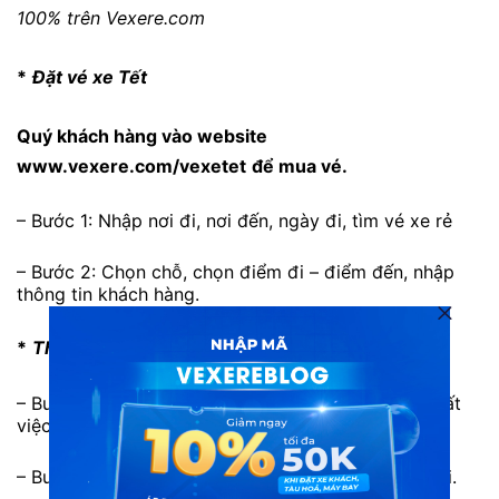
100% trên Vexere.com
*
Đặt vé xe Tết
Quý khách hàng vào website
www.vexere.com/vexetet
để mua vé.
– Bước 1: Nhập nơi đi, nơi đến, ngày đi, tìm vé xe rẻ
– Bước 2: Chọn chỗ, chọn điểm đi – điểm đến, nhập
thông tin khách hàng.
*
Thanh toán vé xe Tết
– Bước 3: Lựa chọn hình thức thanh toán để hoàn tất
việc đặt vé;
– Bước 4: Nhận mã code vé qua email và điện thoại.