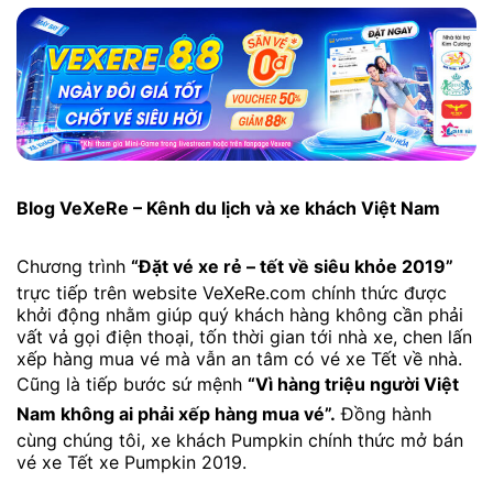
Blog VeXeRe – Kênh du lịch và xe khách Việt Nam
Chương trình
“Đặt vé xe rẻ – tết về siêu khỏe 2019”
trực tiếp trên website VeXeRe.com chính thức được
khởi động nhằm giúp quý khách hàng không cần phải
vất vả gọi điện thoại, tốn thời gian tới nhà xe, chen lấn
xếp hàng mua vé mà vẫn an tâm có vé xe Tết về nhà.
Cũng là tiếp bước sứ mệnh
“Vì hàng triệu người Việt
Nam không ai phải xếp hàng mua vé”.
Đồng hành
cùng chúng tôi, xe khách Pumpkin chính thức mở bán
vé xe Tết xe Pumpkin 2019.