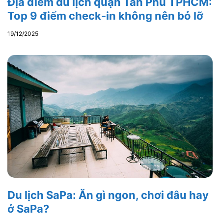
Địa điểm du lịch quận Tân Phú TPHCM:
Top 9 điểm check-in không nên bỏ lỡ
19/12/2025
Du lịch SaPa: Ăn gì ngon, chơi đâu hay
ở SaPa?