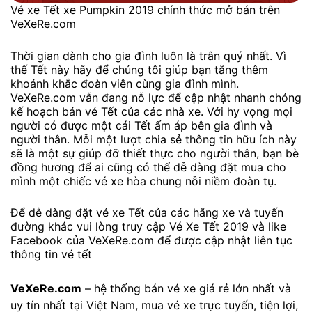
Vé xe Tết xe Pumpkin 2019 chính thức mở bán trên
VeXeRe.com
Thời gian dành cho gia đình luôn là trân quý nhất. Vì
thế Tết này hãy để chúng tôi giúp bạn tăng thêm
khoảnh khắc đoàn viên cùng gia đình mình.
VeXeRe.com vẫn đang nỗ lực để cập nhật nhanh chóng
kế hoạch bán vé Tết của các nhà xe. Với hy vọng mọi
người có được một cái Tết ấm áp bên gia đình và
người thân. Mỗi một lượt chia sẻ thông tin hữu ích này
sẽ là một sự giúp đỡ thiết thực cho người thân, bạn bè
đồng hương để ai cũng có thể dễ dàng đặt mua cho
mình một chiếc vé xe hòa chung nỗi niềm đoàn tụ.
Để dễ dàng đặt vé xe Tết của các hãng xe và tuyến
đường khác vui lòng truy cập Vé Xe Tết 2019 và like
Facebook của VeXeRe.com để được cập nhật liên tục
thông tin vé tết
VeXeRe.com
– hệ thống bán vé xe giá rẻ lớn nhất và
uy tín nhất tại Việt Nam, mua vé xe trực tuyến, tiện lợi,