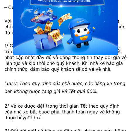
– Cuối cùng, Bước 5: Sử dụng mã code để lên xe
Với những thao tác đặt vé xe nhanh chóng, dễ dàng,
chỉ cần truy cập VeXeRe.com. Chúng tôi đảm bảo mức
độ chính xác về thông tin và an toàn thanh toán.
1/ Giá vé Tết là do nhà xe tự quyết định và cập nhật
trực tiếp trên VeXeRe.com. Chúng tôi sẽ cố gắng tốt
nhất cập nhật đầy đủ và đăng thông tin thay đổi giá vé
liên tục và kịp thời cho quý khách. Khi nhà xe báo giá
chính thức, đảm bảo quý khách sẽ có vé về nhà.
Lưu ý: Theo quy định của nhà nước, các hãng xe trong
bến không được tăng giá vé Tết quá 60%.
2/ Vé xe được đặt trong thời gian Tết theo quy định
của nhà xe bắt buộc phải thanh toán ngay và không
được hủy/đổi/trả.
3/ Đối với một số hãng xe đặc biệt chỉ cung cấp thông