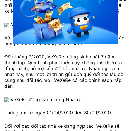
phần mềm, ứng dụng. Từ hệ thống phần mềm bán vé
xe khách đến các sản phẩm hỗ trợ công tác quản lý.
Mô hình hệ sinh thái VeXeRe
Với mô hình trên, có thể thấy sự phát triển của đối tác
cũng là mục tiêu chung của VeXeRe.
Đến tháng 7/2020, VeXeRe mừng sinh nhật 7 năm
thành lập. Quá trình phát triển này không thể thiếu sự
đồng hành, hỗ trợ của đối tác nhà xe. Nhân dịp sinh
nhật này, như một lời tri ân gửi đến quý đối tác lâu dài
cũng như đối tác mới, VeXeRe có các chính sách hấp
dẫn.
VeXeRe đồng hành cùng Nhà xe
Thời gian: Từ ngày 01/04/2020 đến 30/09/2020
Đối với các đối tác nhà xe đang hợp tác, VeXeRe sẽ