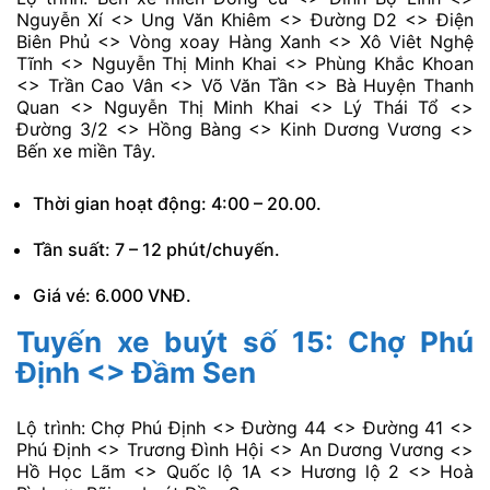
Trung <> Trường Tân Phú Trung <> Ngã tư Quán Đôi
<> Công ty Sài Gòn Cáp <> Ngã ba Việt Kiều <> Điện
lực Củ Chi <> Trường THCS Củ Chi <> Chợ Củ Chi <>
Bến xe Củ Chi.
Giá vé: 10.000 VNĐ.
Tuyến xe buýt số 14: Bến xe
miền Đông <> Đường 3/2 <> Bến
xe miền Tây
Lộ trình: Bến xe miền Đông cũ <> Đinh Bộ Lĩnh <>
Nguyễn Xí <> Ung Văn Khiêm <> Đường D2 <> Điện
Biên Phủ <> Vòng xoay Hàng Xanh <> Xô Viêt Nghệ
Tĩnh <> Nguyễn Thị Minh Khai <> Phùng Khắc Khoan
<> Trần Cao Vân <> Võ Văn Tần <> Bà Huyện Thanh
Quan <> Nguyễn Thị Minh Khai <> Lý Thái Tổ <>
Đường 3/2 <> Hồng Bàng <> Kinh Dương Vương <>
Bến xe miền Tây.