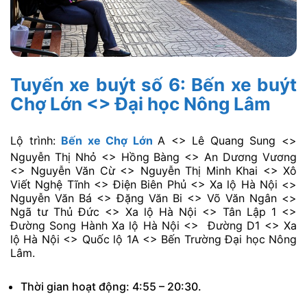
Tuyến xe buýt số 6: Bến xe buýt
Chợ Lớn <> Đại học Nông Lâm
Lộ trình:
Bến xe Chợ Lớn
A <> Lê Quang Sung <>
Nguyễn Thị Nhỏ <> Hồng Bàng <> An Dương Vương
<> Nguyễn Văn Cừ <> Nguyễn Thị Minh Khai <> Xô
Viết Nghệ Tĩnh <> Điện Biên Phủ <> Xa lộ Hà Nội <>
Nguyễn Văn Bá <> Đặng Văn Bi <> Võ Văn Ngân <>
Ngã tư Thủ Đức <> Xa lộ Hà Nội <> Tân Lập 1 <>
Đường Song Hành Xa lộ Hà Nội <> Đường D1 <> Xa
lộ Hà Nội <> Quốc lộ 1A <> Bến Trường Đại học Nông
Lâm.
Thời gian hoạt động: 4:55 – 20:30.