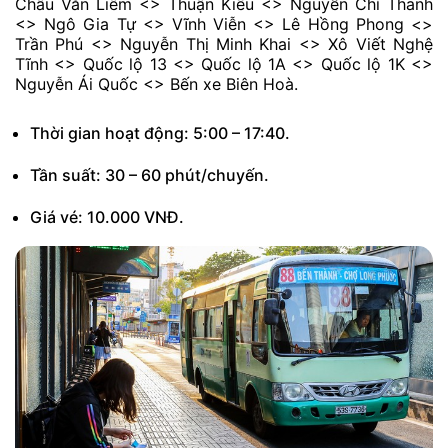
Châu Văn Liêm <> Thuận Kiều <> Nguyễn Chí Thanh
<> Ngô Gia Tự <> Vĩnh Viễn <> Lê Hồng Phong <>
Trần Phú <> Nguyễn Thị Minh Khai <> Xô Viết Nghệ
Tĩnh <> Quốc lộ 13 <> Quốc lộ 1A <> Quốc lộ 1K <>
Nguyễn Ái Quốc <> Bến xe Biên Hoà.
Thời gian hoạt động: 5:00 – 17:40.
Tần suất: 30 – 60 phút/chuyến.
Giá vé: 10.000 VNĐ.