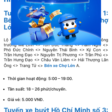
Tuyến xe buýt Hồ Chí Minh số 1:
Bến Thành <> Bến xe buýt Chợ
Lớn
Lộ trình: Công trường Mê Linh <> Thi Sách <> Công
trường Mê Linh <> Tôn Đức Thắng <> Hàm Nghi <>
Phó Đức Chính <> Nguyễn Thái Bình <> Ký Con <>
Trần Hưng Đạo <> Nguyễn Trị Phương <> Trần Phú <>
Trần Hưng Đạo <> Châu Văn Liêm <> Hải Thượng Lãn
Ông <> Trang Tử <>
Bến xe Chợ Lớn
A.
Thời gian hoạt động: 5:00 – 19:00.
Tần suất: 18 – 26 phút/chuyến.
Giá vé: 5.000 VNĐ.
Tuyến xe buýt Hồ Chí Minh số 3: