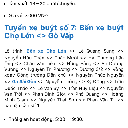
Tần suất: 13 – 20 phút/chuyến.
Giá vé: 7.000 VNĐ.
Tuyến xe buýt số 7: Bến xe buýt
Chợ Lớn <> Gò Vấp
Lộ trình:
Bến xe Chợ Lớn
<> Lê Quang Sung <>
Nguyễn Hữu Thận <> Tháp Mười <> Hải Thượng Lãn
Ông <> Châu Văn Liêm <> Hồng Bàng <> An Dương
Vương <> Nguyễn Tri Phương <> Đường 3/2 <> Vòng
xoay Công trường Dân chủ <> Nguyễn Phúc Nguyên
<>
Ga Sài Gòn
<> Nguyễn Thông <> Kỳ Đồng <> Trần
Quốc Thảo <> Lê Văn Sỹ <> Trần Huy Liệu <> Nguyễn
Văn Trỗi <> Phan Đình Giót <> Phổ Quang <> Hoàng
Minh Giám <> Nguyễn Thái Sơn <> Phan Văn Trị <>
bãi hậu cần số 1.
Thời gian hoạt động: 5:00 – 19:30.