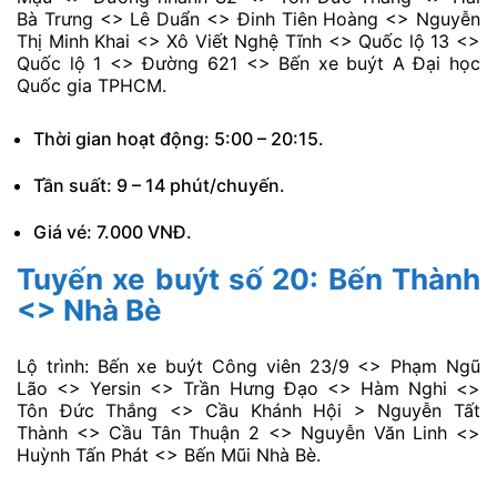
Tuyến xe buýt số 19: Bến Thành
<> Khu chế xuất Linh Trung <>
Đại học Quốc gia
Lộ trình: Bến xe Công viến 23/9 <> Phạm Ngũ Lão <>
Yersin <> Trần Hưng Đạo <> Hàm Nghi <> Hồ Tùng
Mậu <> Đường nhánh S2 <> Tôn Đức Thắng <> Hai
Bà Trưng <> Lê Duẩn <> Đinh Tiên Hoàng <> Nguyễn
Thị Minh Khai <> Xô Viết Nghệ Tĩnh <> Quốc lộ 13 <>
Quốc lộ 1 <> Đường 621 <> Bến xe buýt A Đại học
Quốc gia TPHCM.
Thời gian hoạt động: 5:00 – 20:15.
Tần suất: 9 – 14 phút/chuyến.