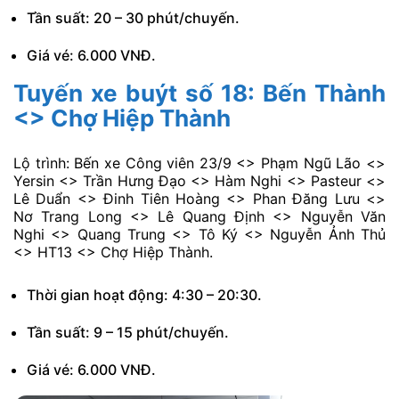
Chợ Lớn <> Bến xe buýt Tân Phú
Lộ trình: Bến xe buýt Chợ Lớn – Ga A <> Lê Quang
Sung <> Nguyễn Thị Nhỏ <> Hồng Bàng <> Tân Hoà
Đông <> Trương Phước Phan <> Chiến Lược <> Đất
Mới <> Hương lộ 2 <> Mã Lò <> Tân Kỳ Tân Quý <>
Hẻm 414 Tân Lỳ Tân Quý <> Bờ Bao Tân Thắng <> Lê
Trọng Tấn <> Dương Đức Hiền <> Chế Lan Viên <>
Trường Chinh <> Bến xe buýt Tân Phú.
Thời gian hoạt động: 5:00 – 18:00.
Tần suất: 20 – 30 phút/chuyến.
Giá vé: 6.000 VNĐ.
Tuyến xe buýt số 18: Bến Thành
<> Chợ Hiệp Thành