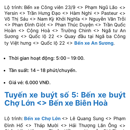
Lộ trình: Bến xe Công viên 23/9 <> Phạm Ngũ Lão <>
Yersin <> Trần Hưng Đạo <> Hàm Nghi <> Pasteur <>
Võ Thị Sáu <> Nam Kỳ Khởi Nghĩa <> Nguyễn Văn Trỗi
<> Phan Đình Giót <> Phan Thúc Duyện <> Trần Quốc
Hoàn <> Cộng Hoà <> Trường Chinh <> Ngã tư An
Sương <> Quốc lộ 22 <> Quay đầu tại Ngã ba Công
ty Việt hưng <> Quốc lộ 22 <>
Bến xe An Sương
.
Thời gian hoạt động: 5:00 – 19:00.
Tần suất: 14 – 18 phút/chuyến.
Giá vé: 6.000 VNĐ.
Tuyến xe buýt số 5: Bến xe buýt
Chợ Lớn <> Bến xe Biên Hoà
Lộ trình:
Bến xe Chợ Lớn
<> Lê Quang Sung <> Phạm
Đình Hổ <> Tháp Mười <> Hải Thượng Lãn Ông <>