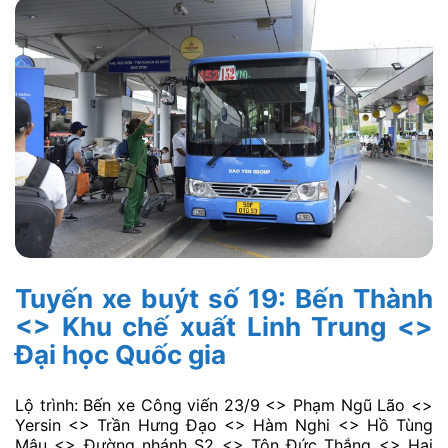
Lộ trình: Bến xe Công viên 23/9 <> Phạm Ngũ Lão <>
Yersin <> Trần Hưng Đạo <> Hàm Nghi <> Pasteur <>
Lê Duẩn <> Đinh Tiên Hoàng <> Phan Đăng Lưu <>
Nơ Trang Long <> Lê Quang Định <> Nguyễn Văn
Nghi <> Quang Trung <> Tô Ký <> Nguyễn Ảnh Thủ
<> HT13 <> Chợ Hiệp Thành.
Thời gian hoạt động: 4:30 – 20:30.
Tần suất: 9 – 15 phút/chuyến.
Giá vé: 6.000 VNĐ.