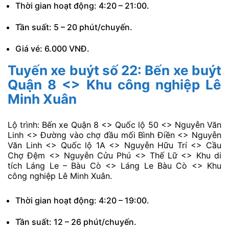
Giá vé: 7.000 VNĐ.
Tuyến xe buýt số 20: Bến Thành
<> Nhà Bè
Lộ trình: Bến xe buýt Công viên 23/9 <> Phạm Ngũ
Lão <> Yersin <> Trần Hưng Đạo <> Hàm Nghi <>
Tôn Đức Thắng <> Cầu Khánh Hội > Nguyễn Tất
Thành <> Cầu Tân Thuận 2 <> Nguyễn Văn Linh <>
Huỳnh Tấn Phát <> Bến Mũi Nhà Bè.
Thời gian hoạt động: 4:20 – 21:00.
Tần suất: 5 – 20 phút/chuyến.
Giá vé: 6.000 VNĐ.
Tuyến xe buýt số 22: Bến xe buýt
Quận 8 <> Khu công nghiệp Lê