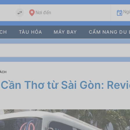
Ngà
Nơi đến
ÁCH
TÀU HỎA
MÁY BAY
CẨM NANG DU 
HÁCH
 Cần Thơ từ Sài Gòn: Rev