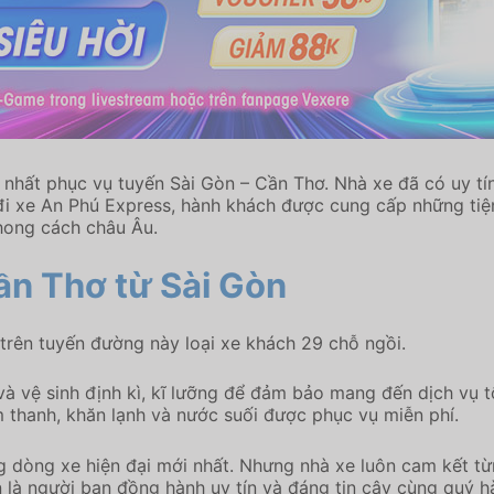
nhất phục vụ tuyến Sài Gòn – Cần Thơ. Nhà xe đã có uy tí
 đi xe An Phú Express, hành khách được cung cấp những tiện 
phong cách châu Âu.
ần Thơ
từ Sài Gòn
trên tuyến đường này loại xe khách 29 chỗ ngồi.
và vệ sinh định kì, kĩ lưỡng để đảm bảo mang đến dịch vụ 
m thanh, khăn lạnh và nước suối được phục vụ miễn phí.
 dòng xe hiện đại mới nhất. Nhưng nhà xe luôn cam kết từ
à người bạn đồng hành uy tín và đáng tin cậy cùng quý hàn