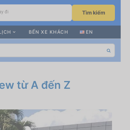
y đi
Tìm kiếm
LỊCH
BẾN XE KHÁCH
EN
iew từ A đến Z