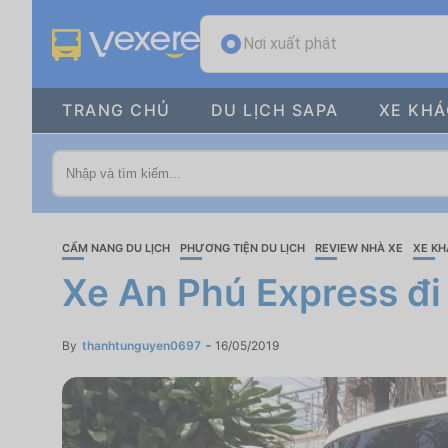
Nơi xuất phát
TRANG CHỦ
DU LỊCH SAPA
XE KH
CẨM NANG DU LỊCH
PHƯƠNG TIỆN DU LỊCH
REVIEW NHÀ XE
XE K
Xe An Phú Express đi
By
thanhtunguyen0697
16/05/2019