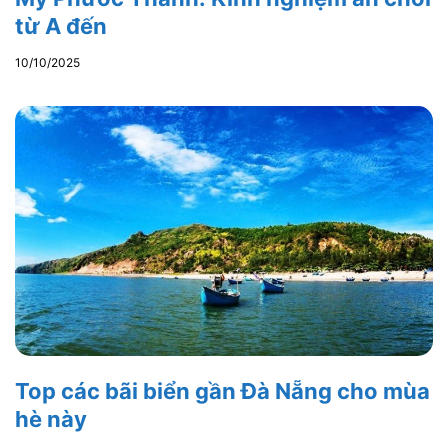
từ A đến
10/10/2025
Top các bãi biển gần Đà Nẵng cho mùa
hè này