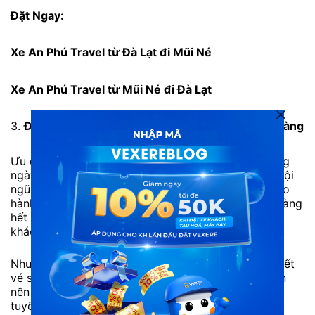
Đặt Ngay:
Xe An Phú Travel từ Đà Lạt đi Mũi Né
Xe An Phú Travel từ Mũi Né đi Đà Lạt
3.
Đánh giá xe An Phú Travel
đi Mũi Né từ khách hàng
Ưu điểm: Xe xuất phát đúng khung giờ cố định hằng
ngày. Cơ sở vật chất trên xe luôn được đảm bảo. Đội
ngũ tài xế tận tâm, mang đến hành trình an toàn cho
hành khách. Nhân viên phục vụ luôn hỗ trợ khách hàng
hết mình, chu đáo, luôn giải đáp các thắc mắc của
khách hàng tận tình.
Nhược điểm: Số lượng khách đi đông nên thường hết
vé sớm vào các ngày cuối tuần hoặc cao điểm. Bạn
nên liên hệ tổng đài 1900888684 hoặc đặt vé trực
tuyến trước để tránh hết vé.