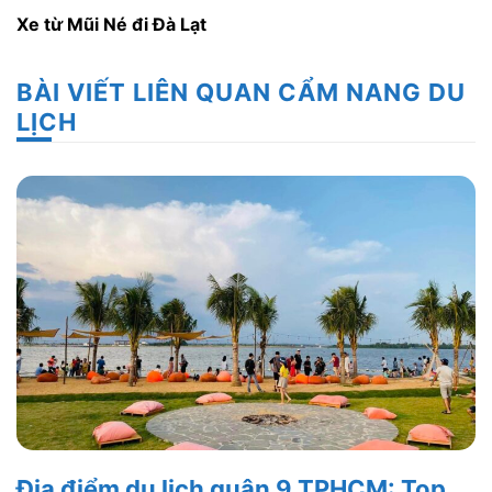
Xe từ Mũi Né đi Đà Lạt
BÀI VIẾT LIÊN QUAN CẨM NANG DU
LỊCH
Địa điểm du lịch quận 9 TPHCM: Top