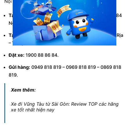
Nội thất hãng xe Anh Quốc Vũng Tàu
Tại Sài Gòn:
Sân bay Tân Sơn Nhất và Cây xăng 184
Nguyễn Văn Trỗi.
Tại Vũng Tàu:
108 Lê Hồng Phong, Vũng Tàu, Bà Rịa
– Vũng Tàu.
Đặt xe:
1900 88 86 84.
Gửi hàng:
0949 818 819 – 0969 818 819 – 0869 818
819.
Xem thêm:
Xe đi Vũng Tàu từ Sài Gòn: Review TOP các hãng
xe tốt nhất hiện nay