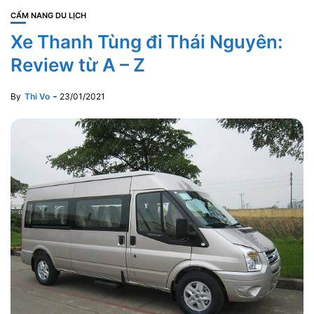
CẨM NANG DU LỊCH
Xe Thanh Tùng đi Thái Nguyên:
Review từ A – Z
By
Thi Vo
23/01/2021