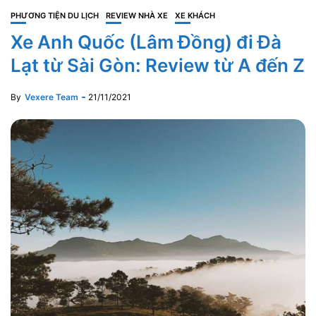
PHƯƠNG TIỆN DU LỊCH
REVIEW NHÀ XE
XE KHÁCH
Xe Anh Quốc (Lâm Đồng) đi Đà
Lạt từ Sài Gòn: Review từ A đến Z
By
Vexere Team
21/11/2021