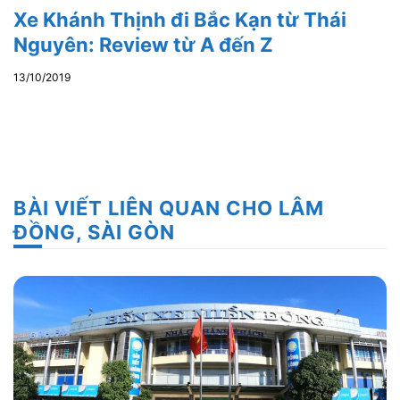
Xe Khánh Thịnh đi Bắc Kạn từ Thái
Nguyên: Review từ A đến Z
13/10/2019
BÀI VIẾT LIÊN QUAN CHO LÂM
ĐỒNG, SÀI GÒN