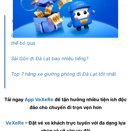
Nội thất hãng xe Anh Quốc (Lâm Đồng)
> Xem thêm:
Địa điểm du lịch Đà Lạt: Top 20+ điểm không
thể bỏ qua
Sài Gòn đi Đà Lạt bao nhiêu tiếng?
Top 7 hãng xe giường phòng đi Đà Lạt tốt nhất
Tải ngay
App VeXeRe
để tận hưởng nhiều tiện ích độc
đáo cho chuyến đi trọn vẹn hơn
VeXeRe
– Đặt vé xe khách trực tuyến với đa dạng lựa
chọn và vô vàn ưu
đãi