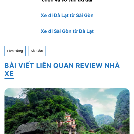
Xe đi Đà Lạt từ Sài Gòn
Xe đi Sài Gòn từ Đà Lạt
Lâm Đồng
Sài Gòn
BÀI VIẾT LIÊN QUAN REVIEW NHÀ
XE