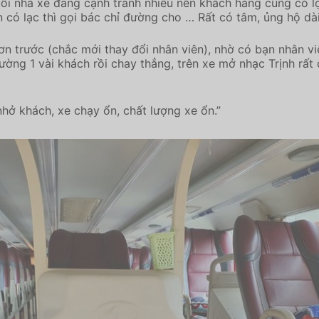
i nhà xe đang cạnh tranh nhiều nên khách hàng cũng có lợi 
 có lạc thì gọi bác chỉ đường cho … Rất có tâm, ủng hộ dài 
hơn trước (chắc mới thay đổi nhân viên), nhờ có bạn nhân 
ường 1 vài khách rồi chay thẳng, trên xe mở nhạc Trịnh rất
hở khách, xe chạy ổn, chất lượng xe ổn.”