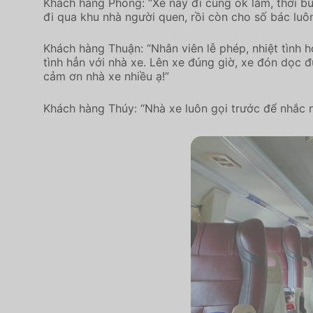
Khách hàng Phong: “Xe này đi cũng ok lắm, thời buổ
đi qua khu nhà người quen, rồi còn cho số bác luôn
Khách hàng Thuận: “Nhân viên lễ phép, nhiệt tình 
tình hẳn với nhà xe. Lên xe đúng giờ, xe đón dọc đ
cảm ơn nhà xe nhiều ạ!”
Khách hàng Thúy: “Nhà xe luôn gọi trước để nhắc n