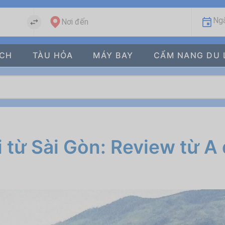
Ngà
Nơi đến
ÁCH
TÀU HỎA
MÁY BAY
CẨM NANG DU 
i từ Sài Gòn: Review từ A