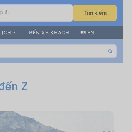
y đi
Tìm kiếm
LỊCH
BẾN XE KHÁCH
EN
 đến Z