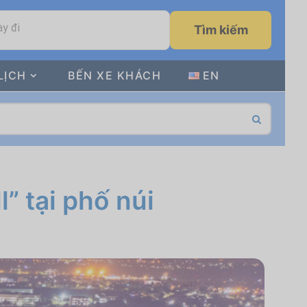
y đi
Tìm kiếm
LỊCH
BẾN XE KHÁCH
EN
l” tại phố núi