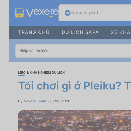
Nơi xuất phát
TRANG CHỦ
DU LỊCH SAPA
XE KH
MẸO & KINH NGHIỆM DU LỊCH
Tối chơi gì ở Pleiku? 
By
Vexere Team
02/03/2026