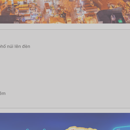
phố núi lên đèn
đêm