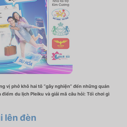
ơng vị phở khô hai tô “gây nghiện” đến những quán
 điểm du lịch Pleiku và giải mã câu hỏi: Tối chơi gì
i lên đèn