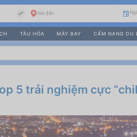
Ngà
Nơi đến
ÁCH
TÀU HỎA
MÁY BAY
CẨM NANG DU 
Top 5 trải nghiệm cực “chil