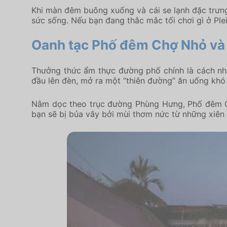
Khi màn đêm buông xuống và cái se lạnh đặc trưng
sức sống. Nếu bạn đang thắc mắc tối chơi gì ở Ple
Oanh tạc Phố đêm Chợ Nhỏ và
Thưởng thức ẩm thực đường phố chính là cách nhan
đầu lên đèn, mở ra một “thiên đường” ăn uống khó l
Nằm dọc theo trục đường Phùng Hưng, Phố đêm C
bạn sẽ bị bủa vây bởi mùi thơm nức từ những xiên 