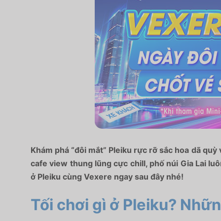
Khám phá “đôi mắt” Pleiku rực rỡ sắc hoa dã quỳ 
cafe view thung lũng cực chill, phố núi Gia Lai luô
ở Pleiku cùng Vexere ngay sau đây nhé!
Tối chơi gì ở Pleiku? Nhữn