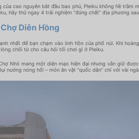
 của cao nguyên bắt đầu bao phủ, Pleiku không hề trầm mặ
iku, hãy thử ngay 4 trải nghiệm “đúng chất” địa phương sau
 Chợ Diên Hồng
h nhất để bạn chạm vào linh hồn của phố núi. Khi hoàng h
òng chối từ cho câu hỏi tối chơi gì ở Pleiku.
hợ Nhỏ mang một diện mạo hiện đại nhưng vẫn giữ được n
lụi nướng nóng hổi – món ăn vặt “quốc dân” chỉ với vài ng