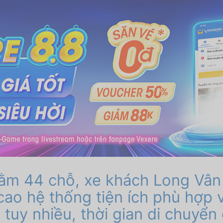
ằm 44 chỗ, xe khách Long Vân 
cao hệ thống tiện ích phù hợp 
 tuy nhiều, thời gian di chuyể