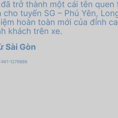
đã trở thành một cái tên quen 
n cho tuyến SG – Phú Yên,
Long
ệm hoàn toàn mới của đỉnh cao 
nh khách trên xe
.
ừ Sài Gòn