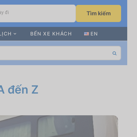
y đi
Tìm kiếm
LỊCH
BẾN XE KHÁCH
EN
A đến Z