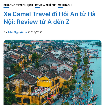
PHƯƠNG TIỆN DU LỊCH
REVIEW NHÀ XE
XE KHÁCH
Xe Camel Travel đi Hội An từ Hà
Nội: Review từ A đến Z
By
Mai Nguyễn
21/08/2021