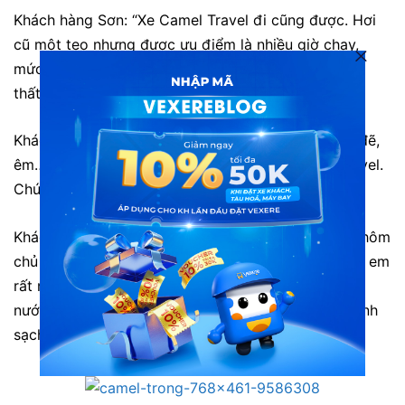
Khách hàng Sơn: “Xe Camel Travel đi cũng được. Hơi
cũ một tẹo nhưng được ưu điểm là nhiều giờ chạy,
mức giá cũng oke. Hi vọng xe sớm cải thiện về nội
thất bên trong cho mới hơn.”
Khách hàng M.Ha: “Thật tuyệt vời! Xe sạch sẽ đẹp đẽ,
êm…Nói chung là lần sau tôi sẽ lại đi xe Camel Travel.
Chúc các bạn ngày càng phát triển hơn.”
Khách hàng H.Pham: “Em đi chuyến đi lúc 17h vào hôm
chủ nhật ngày 1 tháng 11 năm 2015 ạ! Đã để lại cho em
rất nhiều ấn tượng tốt đẹp ạ. Xe đẹp, êm, sạch sẽ,
nước uống + khăn lạnh luôn có. Lại có cả nhà vệ sinh
sạch sẽ, thơm tho nữa, hi..hi ..”