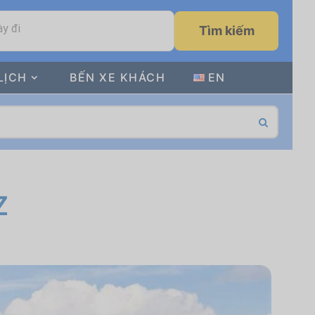
y đi
Tìm kiếm
LỊCH
BẾN XE KHÁCH
EN
Z