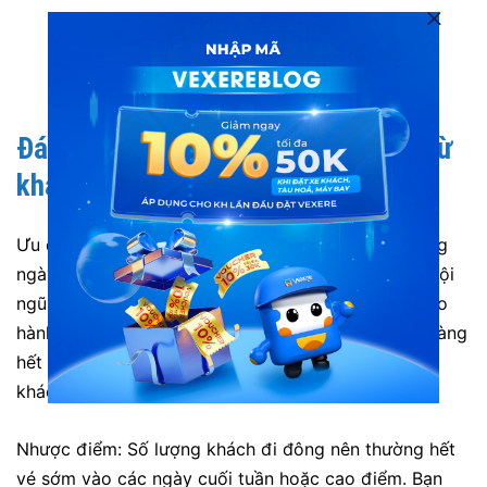
Vé xe Đan Uyên từ Sài Gòn đi Lâm Đồng
Vé xe Đan Uyên từ Lâm Đồng đi Sài Gòn
Đánh giá xe Đan Uyên
đi Lâm Đồng từ
khách hàng:
Ưu điểm: Xe xuất phát đúng khung giờ cố định hằng
ngày. Cơ sở vật chất trên xe luôn được đảm bảo. Đội
ngũ tài xế tận tâm, mang đến hành trình an toàn cho
hành khách. Nhân viên phục vụ luôn hỗ trợ khách hàng
hết mình, chu đáo, luôn giải đáp các thắc mắc của
khách hàng tận tình.
Nhược điểm: Số lượng khách đi đông nên thường hết
vé sớm vào các ngày cuối tuần hoặc cao điểm. Bạn