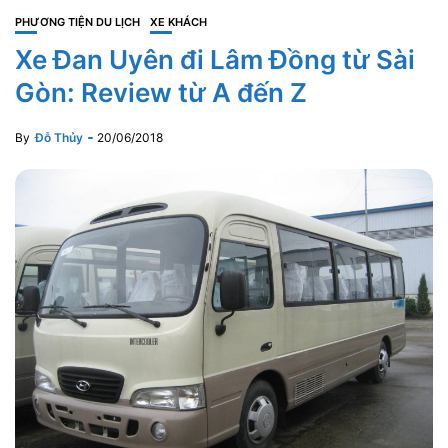
PHƯƠNG TIỆN DU LỊCH
XE KHÁCH
Xe Đan Uyên đi Lâm Đồng từ Sài
Gòn: Review từ A đến Z
By
Đỗ Thủy
20/06/2018