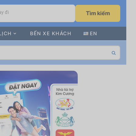
y đi
Tìm kiếm
LỊCH
BẾN XE KHÁCH
EN