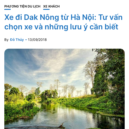
PHƯƠNG TIỆN DU LỊCH
XE KHÁCH
Xe đi Dak Nông từ Hà Nội: Tư vấn
chọn xe và những lưu ý cần biết
By
Đỗ Thủy
13/09/2018