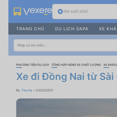
Nơi xuất phát
TRANG CHỦ
DU LỊCH SAPA
XE KH
PHƯƠNG TIỆN DU LỊCH
TỔNG HỢP HÃNG XE CHẤT LƯỢNG
XE KHÁC
Xe đi Đồng Nai từ Sài
By
Thu Ha
03/02/2021