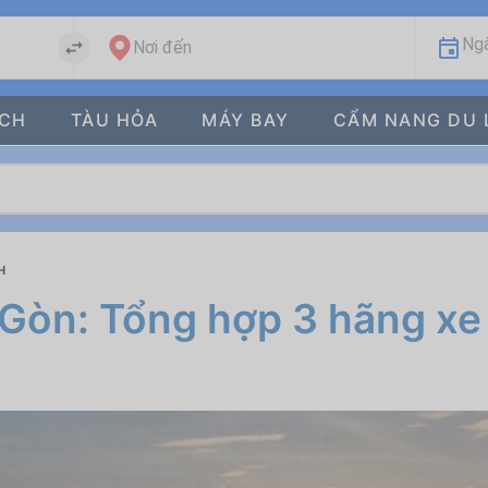
Ngà
Nơi đến
ÁCH
TÀU HỎA
MÁY BAY
CẨM NANG DU 
H
 Gòn: Tổng hợp 3 hãng xe 