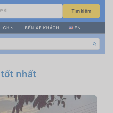
y đi
Tìm kiếm
LỊCH
BẾN XE KHÁCH
EN
tốt nhất