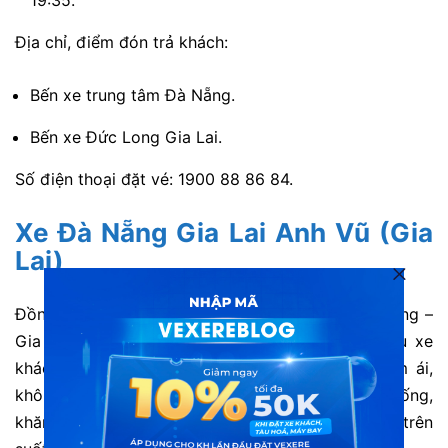
19:35.
Địa chỉ, điểm đón trả khách:
Bến xe trung tâm Đà Nẵng.
Bến xe Đức Long Gia Lai.
Số điện thoại đặt vé: 1900 88 86 84.
Xe Đà Nẵng Gia Lai Anh Vũ (Gia
Lai)
Đồng hành cùng nhà xe Anh Vũ trên tuyến Đà Nẵng –
Gia Lai, hành khách sẽ được trải nghiệm dịch vụ xe
khách chất lượng cao. Hệ thống giường nằm êm ái,
không gian rộng rãi cùng các tiện ích như nước uống,
khăn lạnh và Wi-Fi miễn phí sẽ giúp bạn thư giãn trên