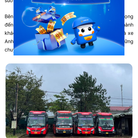
suốt hành trình.
Bên cạnh đó, đội ngũ lái xe của Anh Vũ luôn chú trọng
đến yếu tố an toàn và đúng giờ, mang đến cho hành
khách cảm giác yên tâm khi lựa chọn dịch vụ. Nhà xe
Anh Vũ cam kết phục vụ tận tâm và đem lại những
chuyến đi đáng nhớ cho bạn.