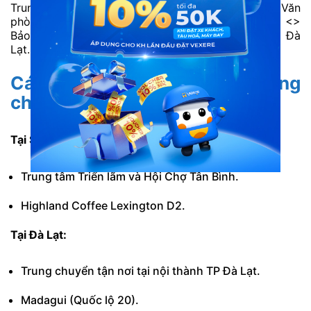
Trung tâm Triển lãm và Hội chợ Tân Bình <> Văn
phòng Sài Gòn <> Highland Coffee Lexington D2 <>
Bảo Lộc <> Di Linh <> Đức Trọng <> Văn phòng Đà
Lạt.
Các điểm đón trả và trung
chuyển khách
Tại Sài Gòn:
Trung tâm Triển lãm và Hội Chợ Tân Bình.
Highland Coffee Lexington D2.
Tại Đà Lạt:
Trung chuyển tận nơi tại nội thành TP Đà Lạt.
Madagui (Quốc lộ 20).