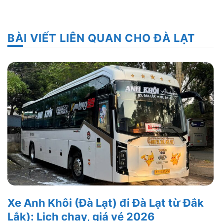
BÀI VIẾT LIÊN QUAN CHO ĐÀ LẠT
Xe Anh Khôi (Đà Lạt) đi Đà Lạt từ Đắk
Lắk): Lịch chạy, giá vé 2026