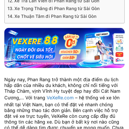
Xe Trà Lan Viên đi Phan Rang từ Sài Gòn
Xe Trọng Thắng đi Phan Rang từ Sài Gòn
Xe Thuận Tâm đi Phan Rang từ Sài Gòn
Ngày nay, Phan Rang trở thành một địa điểm du lịch
hấp dẫn của nhiều du khách, không chỉ nổi tiếng với
Tháp Chàm, vịnh Vĩnh Hy tuyệt đẹp hay đồi Cát Nam
Cương,… Với trang
VeXeRe.com
– hệ thống vé xe lớn
nhất tại Việt Nam, bạn có thể đặt vé nhanh chóng
bằng những thao tác đơn giản. Bên cạnh việc hỗ trợ
đặt vé xe trực tuyến, VeXeRe còn cung cấp đầy đủ
thông tin các hãng xe. Dù bạn ở bất kỳ nơi nào cũng
có thể dễ dàng tìm được chuyến xe mong muốn. Chưa