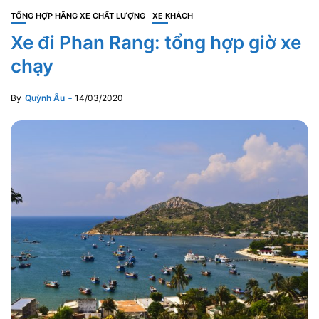
TỔNG HỢP HÃNG XE CHẤT LƯỢNG
XE KHÁCH
Xe đi Phan Rang: tổng hợp giờ xe
chạy
By
Quỳnh Âu
14/03/2020