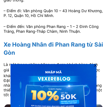
– Điểm đi: Văn phòng Quận 10 – 43 Hoàng Dư Khương,
P. 12, Quận 10, Hồ Chí Minh.
– Điểm đến: Văn phòng Phan Rang – 1 – 2 Đinh Công
Tráng, Phan Rang-Tháp Chàm, Ninh Thuận.
Xe Hoàng Nhân đi Phan Rang từ Sài
Gòn
Là một trong những hãng xe được khách hàng đánh
giá cao về chất lượng,
nhà xe Hoàng Nhân
luôn được
khách hàng tin tưởng lựa chọn trong mỗi chuyến đi.
Đặt sự hài lòng của khách hàng là yếu tố hàng đầu,
nhà xe Hoàng Nhân luôn không ngừng nâng cấp trang
thiết bị, cũng như đào tạo đội ngũ nhân viên ngày một
tốt hơn.