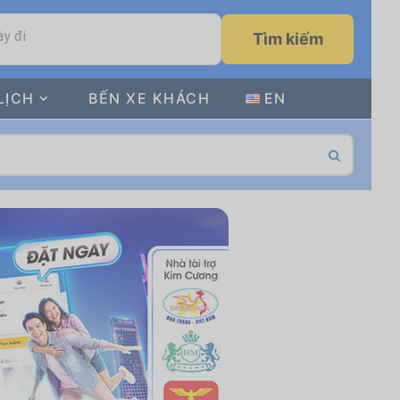
y đi
Tìm kiếm
LỊCH
BẾN XE KHÁCH
EN