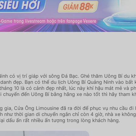
Ninh có vị trí giáp với sông Đá Bạc. Ghé thăm Uông Bí du 
danh đẹp. Bạn có thể du lịch Uông Bí Quảng Ninh vào bất 
i tháng 10 là có cảnh đẹp nhất, lúc này khí hậu mát mẻ và 
di chuyển đến Uông Bí bằng hãng xe nào tốt thì hãy tham k
 gia, Cửa Ông Limousine đã ra đời để phục vụ nhu cầu đi l
 như thời gian di chuyển ngắn chỉ còn 4 giờ, nhà xe khôn
ại dấu ấn rất nhiều ấn tượng trong lòng khách hàng.