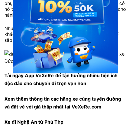
phục vụ ân cần, chu đáo, hỗ trợ khách hết mình. Xe có
hỗ trợ trung chuyển, đón/trả tại nhiều điểm tiện lợi cho
hành khách.
Nhược điểm: Nhà xe không hỗ trợ chọn chỗ trước,
khách chỉ đặt số lượng vé, khi lên xe sẽ được tài xế
sắp xếp chỗ sau.
Nội thất xe
Đức Thịnh Phát
Tải ngay
App VeXeRe
để tận hưởng nhiều tiện ích
độc đáo cho chuyến đi trọn vẹn hơn
Xem thêm thông tin các hãng xe cùng tuyến đường
và đặt vé với giá thấp nhất tại
VeXeRe.com
Xe đi Nghệ An từ Phú Thọ