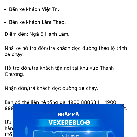
Bến xe khách Việt Trì.
Bến xe khách Lâm Thao.
Điểm đến: Ngã 5 Hạnh Lâm.
Nhà xe hỗ trợ đón/trả khách dọc đường theo lộ trình
xe chạy.
Hỗ trợ đón/trả khách tận nơi tại khu vực Thanh
Chương.
Nhận đón/trả khách dọc đường xe chạy.
Bạn có thể liên hệ tổng đài 1900 888684 – 1900
888843 để được nhân viên hỗ trợ đặt vé nhanh nhất.
Ưu điểm: Xe luôn xuất phát đúng khung giờ cố định
hàng ngày, tài xế lái xe an toàn, giúp hành khách có
thể nghỉ ngơi thoải mái trên xe. Đội ngũ nhân viên