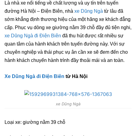
Là nhà xe nổi tiếng về chất lượng và uy tín trên tuyến
đường Hà Nội – Điện Biên, nhà
xe Dũng Ngà
từ lâu đã
sớm khẳng định thương hiệu của một hãng xe khách đẳng
cấp. Phục vụ dòng xe giường nằm 39 chỗ đầy đủ tiện nghi,
xe Dũng Ngà đi Điện Biên
đã thu hút được rất nhiều sự
quan tâm của hành khách trên tuyến đường này. Với sự
chuyên nghiệp và thái phục vụ ân cần xe sẽ đem đến cho
hành khách chuyến hành trình đầy thoải mái và an toàn.
Xe Dũng Ngà đi Điện Biên
từ Hà Nội
xe Dũng Ngà
Loại xe: giường nằm 39 chỗ