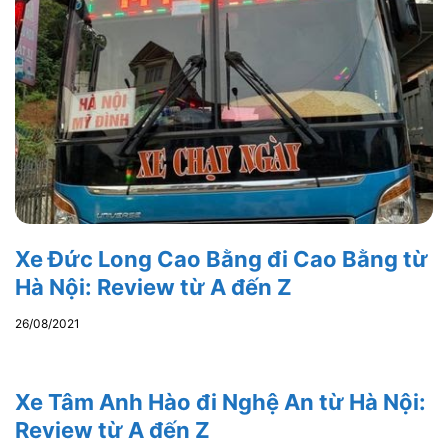
Xe Đức Long Cao Bằng đi Cao Bằng từ
Hà Nội: Review từ A đến Z
26/08/2021
Xe Tâm Anh Hào đi Nghệ An từ Hà Nội:
Review từ A đến Z