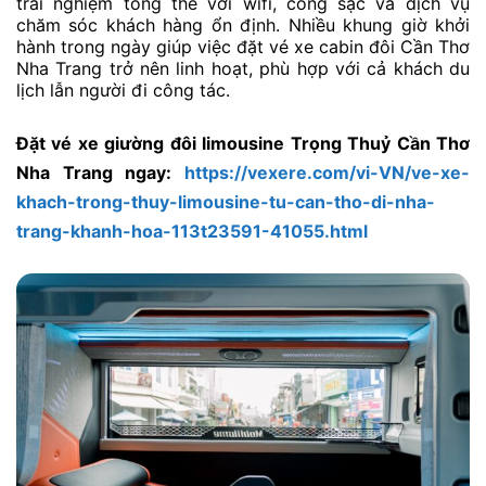
trải nghiệm tổng thể với wifi, cổng sạc và dịch vụ
chăm sóc khách hàng ổn định. Nhiều khung giờ khởi
hành trong ngày giúp việc đặt vé xe cabin đôi Cần Thơ
Nha Trang trở nên linh hoạt, phù hợp với cả khách du
lịch lẫn người đi công tác.
Đặt vé xe giường đôi limousine Trọng Thuỷ Cần Thơ
Nha Trang ngay:
https://vexere.com/vi-VN/ve-xe-
khach-trong-thuy-limousine-tu-can-tho-di-nha-
trang-khanh-hoa-113t23591-41055.html