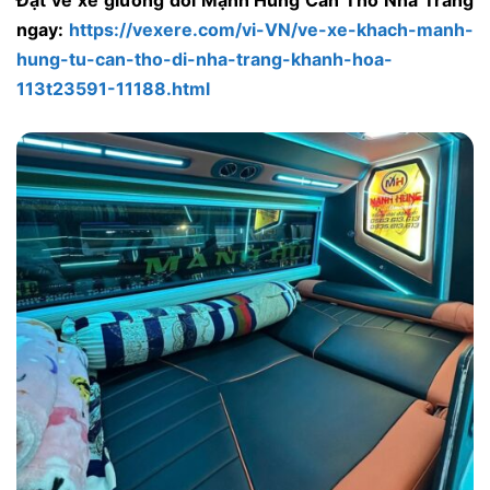
Đặt vé xe giường đôi Mạnh Hùng Cần Thơ Nha Trang
ngay:
https://vexere.com/vi-VN/ve-xe-khach-manh-
hung-tu-can-tho-di-nha-trang-khanh-hoa-
113t23591-11188.html