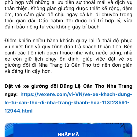
phù hợp với những ai ưu tiên sự thoải mái và dịch vụ
thân thiện. Không gian giường được thiết kế rộng, đệm
êm, tạo cảm giác dễ chịu ngay cả khi di chuyển trong
thời gian dài. Các cabin đôi được bố trí hợp lý, vừa
đảm bảo riêng tư vừa không gây bí bách.
Điểm khiến nhiều hành khách quay lại là thái độ phục
vụ nhiệt tình và quy trình đón trả khách thuận tiện. Bên
cạnh các tiện ích quen thuộc như wifi, nước uống, nhà
xe còn giữ lịch chạy ổn định, giúp việc đặt vé xe
giường đôi đi Nha Trang từ Cần Thơ trở nên đơn giản
và đáng tin cậy hơn.
Đặt vé xe giường đôi Dũng Lệ Cần Thơ Nha Trang
ngay:
https://vexere.com/vi-VN/ve-xe-khach-dung-
le-tu-can-tho-di-nha-trang-khanh-hoa-113t23591-
12944.html