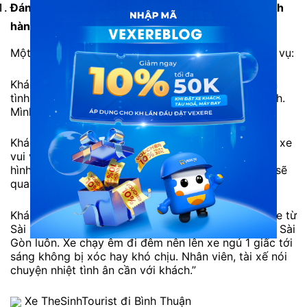
Đánh giá xe TheSinhTourist
đi Bình Thuận từ khách
hàng
Một số đánh giá từ khách hàng đã trải nghiệm dịch vụ:
Khách hàng N.An: “Xe chạy rất an toàn, phục vụ tận
tình chu đáo nữa. Giá xe rẻ hợp với túi tiền của mình.
Mình rất hài lòng.”
Khách hàng Q.Tiến: “Nhân viên nhiệt tình, tài xế phụ xe
vui vẻ hòa đồng, chất lượng xe tốt. Xe hỗ trợ nhiều
hình thức thanh toán tiện lợi trên VeXeRe.com, nên sẽ
quay lại lần sau.”
Khách hàng N.Vân: “Cách đây vài hôm mình có đi xe từ
Sài Gòn – Bình Thuận và mua cả vé từ Bình Thuận – Sài
Gòn luôn. Xe chạy êm đi đêm nên lên xe ngủ 1 giấc tới
sáng không bị xóc hay khó chịu. Nhân viên, tài xế nói
chuyện nhiệt tình ân cần với khách.”
Xe TheSinhTourist đi Bình Thuận