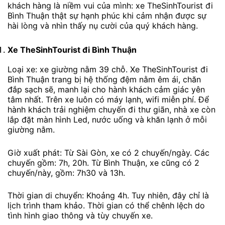
khách hàng là niềm vui của mình: xe TheSinhTourist đi
Bình Thuận thật sự hạnh phúc khi cảm nhận được sự
hài lòng và nhìn thấy nụ cười của quý khách hàng.
Xe TheSinhTourist
đi Bình Thuận
Loại xe: xe giường nằm 39 chỗ. Xe TheSinhTourist đi
Bình Thuận trang bị hệ thống đệm nằm êm ái, chăn
đắp sạch sẽ, manh lại cho hành khách cảm giác yên
tâm nhất. Trên xe luôn có máy lạnh, wifi miễn phí. Để
hành khách trải nghiệm chuyến đi thư giãn, nhà xe còn
lắp đặt màn hình Led, nước uống và khăn lạnh ở mỗi
giường nằm.
Giờ xuất phát: Từ Sài Gòn, xe có 2 chuyến/ngày. Các
chuyến gồm: 7h, 20h. Từ Bình Thuận, xe cũng có 2
chuyến/này, gồm: 7h30 và 13h.
Thời gian di chuyển: Khoảng 4h. Tuy nhiên, đây chỉ là
lịch trình tham khảo. Thời gian có thể chênh lệch do
tình hình giao thông và tùy chuyến xe.