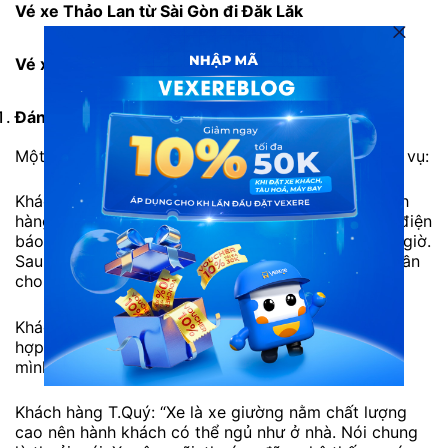
Vé xe Thảo Lan từ Sài Gòn đi Đăk Lăk
Vé xe Thảo Lan từ Đăk Lăk đi Sài Gòn
Đánh giá xe Thảo Lan
đi Đăk Lăk từ khách hàng
Một số đánh giá từ khách hàng đã trải nghiệm dịch vụ:
Khách hàng H.Mai: “Nhà xe Thảo Lan phục vụ khách
hàng rất tử tế. Nếu bạn có bỏ quên đồ trên xe gọi điện
báo thì nhà xe sẽ giữ giùm bạn. Xe khởi hành đúng giờ.
Sau khi đặt vé xe thì nhà xe gọi điện nhắc nhở hai lần
cho đến khi lên xe.”
Khách hàng Q.Hải: “Chất lượng xe Thảo Lan tốt, giá
hợp lý. Nhân viên tận tình và vui vẻ. Nhìn chung thì
mình rất thích và sẽ ủng hộ lâu dài.”
Khách hàng T.Quý: “Xe là xe giường nằm chất lượng
cao nên hành khách có thể ngủ như ở nhà. Nói chung