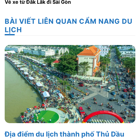
Vé xe từ Đăk Lăk đi Sài Gòn
BÀI VIẾT LIÊN QUAN CẨM NANG DU
LỊCH
Địa điểm du lịch thành phố Thủ Dầu