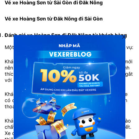
Vé xe Hoàng Sơn từ Sài Gòn đi Đăk Nông
Vé xe Hoàng Sơn từ Đăk Nông đi Sài Gòn
Đánh giá xe Hoàng Sơn
đi Đăk Nông từ khách hàng
Một số đánh giá từ khách hàng đã trải nghiệm dịch vụ:
Khách hàng Q.Minh: “Lần đầu đi xe này, xe còn rất mới
nên sạch sẽ, chạy êm, tiện ích cũng khá đầy đủ. Mình
thích nhất là thái độ phục vụ nhẹ nhàng không cáu gắt
với khách mặc dù khách đông. Sẽ ủng hộ lần sau.”
Khách hàng A.Sương: “Xe Hoàng Sơn rất sạch sẽ. Xe
có cả khăn lạnh, nước uống. Đặt vé trước bằng điện
thoại qua internet rất tiện lợi. Phục vụ rất tốt.”
Khách hàng T.Quý: “Tôi đi xe này mấy lần rồi. Lần nào
chất lượng phục vụ với nội thất trong xe cũng tốt hết.
Xe đầy đủ tiện nghi. Tài xế và nhân viên thì rất lịch