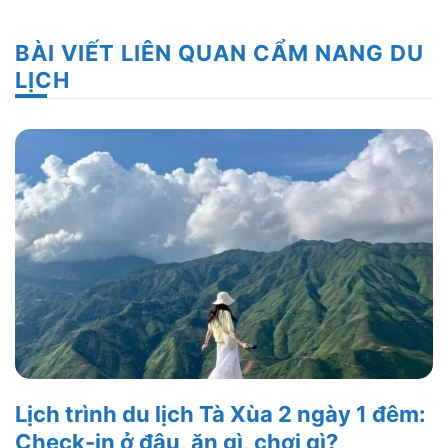
BÀI VIẾT LIÊN QUAN CẨM NANG DU
LỊCH
Lịch trình du lịch Tà Xùa 2 ngày 1 đêm:
Check-in ở đâu, ăn gì, chơi gì?