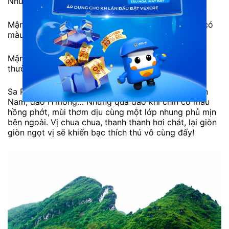
Những loại hoa quả đặc trưng có thể kể đến như:
Mận tam hoa Bắc Hà có vị ngon ngọt dịu, khi chín có
màu hồng tím, vỏ dày, ăn rất ngon.
Mận đỏ Tả Vân cũng rất ngon, vỏ mỏng hơn nên
thường được sử dụng để ngâm rượu mận.
Sa Pa nổi tiếng với các loại đào: đào Vàng, đào Vân
Nam, đào H’mong… Những quả đào khi chín có màu
hồng phớt, mùi thơm dịu cùng một lớp nhung phủ mịn
bên ngoài. Vị chua chua, thanh thanh hơi chát, lại giòn
giòn ngọt vị sẽ khiến bạc thích thú vô cùng đấy!