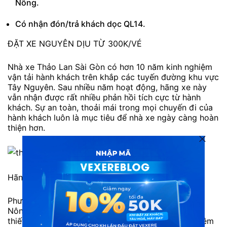
Nông.
Có nhận đón/trả khách dọc QL14.
ĐẶT XE NGUYÊN DỊU TỪ 300K/VÉ
Nhà xe Thảo Lan Sài Gòn có hơn 10 năm kinh nghiệm
vận tải hành khách trên khắp các tuyến đường khu vực
Tây Nguyên. Sau nhiều năm hoạt động, hãng xe này
vẫn nhận được rất nhiều phản hồi tích cực từ hành
khách. Sự an toàn, thoải mái trong mọi chuyến đi của
hành khách luôn là mục tiêu để nhà xe ngày càng hoàn
thiện hơn.
Hãng xe Thảo Lan
Phương tiện di chuyển của xe khách Thảo Lan Đắk
Nông – Sài Gòn là xe giường nằm 41 chỗ. Xe được
thiết kế đạt chuẩn chất lượng cao với giường nằm êm