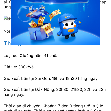
ái. Các tiện ích đi kèm cũng được trang bị đầy đủ, đáp
ứng được tối đa nhu cầu di chuyển của hành khách.
Nội thất xe giường nằm Thảo Lan
Thông tin chi tiết
Loại xe: Giường nằm 41 chỗ.
Giá vé: 300k/vé.
Giờ xuất bến tại Sài Gòn: 18h và 19h30 hàng ngày.
Giờ xuất bến tại Đắk Nông: 20h30, 21h30, 22h và 23h
hàng ngày.
Thời gian di chuyển: Khoảng 7 đến 9 tiếng rưỡi tuỳ lộ
trình di chuyển. Thời gian có thể chênh lệch tuỳ tình