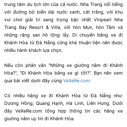
trung tâm du lịch lớn của cả nước. Nha Trang nổi tiếng
với đường bờ biển dài nước xanh, cát trắng, với khu
vui chơi giải trí sang trọng bậc nhất Vinpearl Nha
Trang Bay Resort & Villa, với hòn Mun, hòn Tằm và
những rặng san hô lộng lẫy. Di chuyển bằng xe đi
Khánh Hòa từ Đà Nẵng cũng khá thuận tiện nên được
nhiều hành khách lựa chọn.
Nếu còn phân vân “Những xe giườn
g nằm đi Khánh
Hòa?”, “Đi Khánh Hòa bằng xe gì tốt?”. Bạn nên xem
qua bài viết dưới đây cùng
VeXeRe.com.
Có nhiều hãng xe đi Khánh Hòa từ Đà Nẵng như:
Dương Hồng, Quang Hạnh, Hà Linh, Liên Hưng. Dưới
đây VeXeRe.com tổng hợp thông tin các hãng xe
giường nằm uy tín đi Khánh Hòa.