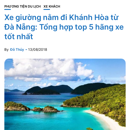
PHƯƠNG TIỆN DU LỊCH
XE KHÁCH
Xe giường nằm đi Khánh Hòa từ
Đà Nẵng: Tổng hợp top 5 hãng xe
tốt nhất
By
Đỗ Thủy
13/08/2018