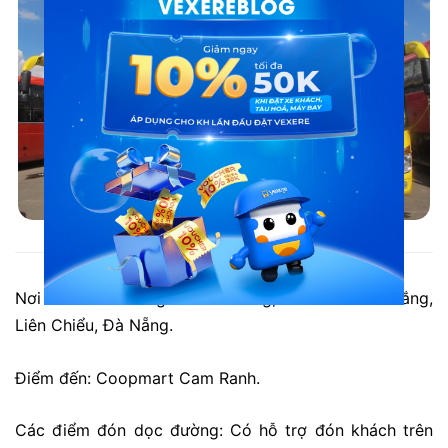
Xe Dương Hồng đi Khánh Hòa từ Đà Nẵng: Hà Linh
Nơi đi:
Bến xe trung tâm Đà Nẵng, 185 Tôn Đức Thắng,
Liên Chiểu, Đà Nẵng.
Điểm đến: Coopmart Cam Ranh.
Các điểm đón dọc đường: Có hỗ trợ đón khách trên