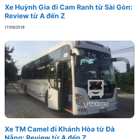
Xe Huỳnh Gia đi Cam Ranh từ Sài Gòn:
Review từ A đến Z
17/08/2018
Xe TM Camel đi Khánh Hòa từ Đà
Nẵng: Review từ A đến Z