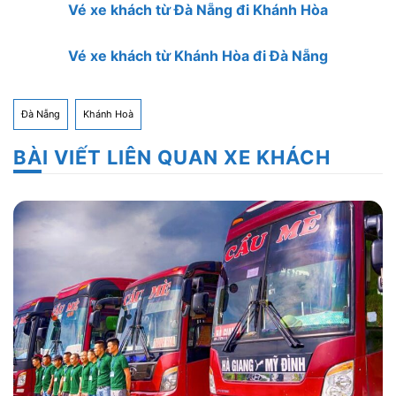
Vé xe khách từ Đà Nẵng đi Khánh Hòa
Vé xe khách từ Khánh Hòa đi Đà Nẵng
Đà Nẵng
Khánh Hoà
BÀI VIẾT LIÊN QUAN XE KHÁCH