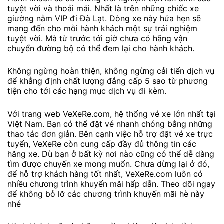
tuyệt vời và thoải mái. Nhất là trên những chiếc xe
giường nằm VIP đi Đà Lạt. Dòng xe này hứa hẹn sẽ
mang đến cho mỗi hành khách một sự trải nghiệm
tuyệt vời. Mà từ trước tới giờ chưa có hãng vận
chuyển đường bộ có thể đem lại cho hành khách.
Không ngừng hoàn thiện, không ngừng cải tiến dịch vụ
để khẳng định chất lượng đẳng cấp 5 sao từ phương
tiện cho tới các hạng mục dịch vụ đi kèm.
Với trang web VeXeRe.com, hệ thống vé xe lớn nhất tại
Việt Nam. Bạn có thể đặt vé nhanh chóng bằng những
thao tác đơn giản. Bên cạnh việc hỗ trợ đặt vé xe trực
tuyến, VeXeRe còn cung cấp đầy đủ thông tin các
hãng xe. Dù bạn ở bất kỳ nơi nào cũng có thể dễ dàng
tìm được chuyến xe mong muốn. Chưa dừng lại ở đó,
để hỗ trợ khách hàng tốt nhất, VeXeRe.com luôn có
nhiều chương trình khuyến mãi hấp dẫn. Theo dõi ngay
để không bỏ lỡ các chương trình khuyến mãi hè này
nhé