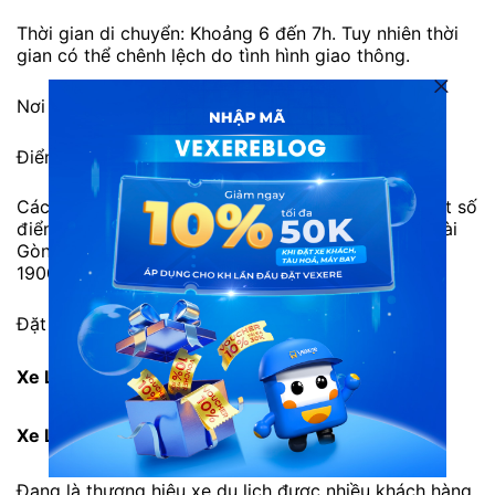
Thời gian di chuyển: Khoảng 6 đến 7h. Tuy nhiên thời
gian có thể chênh lệch do tình hình giao thông.
Nơi đi: 2H Ba Gia, Tân Bình, Sài Gòn.
Điểm đến: 39 Nguyễn Văn Cừ, Đà Lạt
Các điểm đón cố định: Có hỗ trợ đón khách tại một số
điểm trên đường xe đi. Có hỗ trợ trung chuyển ở Sài
Gòn và Đà Lạt. Hành khách nên liên hệ về tổng đài
1900888684 để được tư vấn.
Đặt vé trực tuyến ngay:
Xe Long Vân từ Sài Gòn đi Đà Lạt
Xe Long Vân từ Đà Lạt đi Sài Gòn
Đang là thương hiệu xe du lịch được nhiều khách hàng